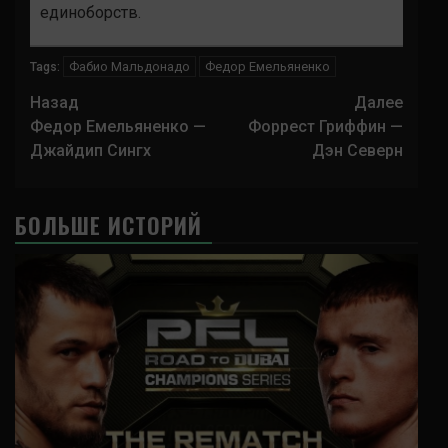
единоборств.
Фабио Мальдонадо
Федор Емельяненко
Tags:
Навигация
Назад
Далее
записи
Федор Емельяненко —
Форрест Гриффин —
Джайдип Сингх
Дэн Северн
БОЛЬШЕ ИСТОРИЙ