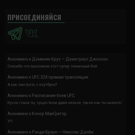
ПРИСОЕДИНЯЙСЯ
Анонимно
к
Доминик Круз — Деметриус Джонсон
Спасибо что выложили этот супер техничный бой
Анонимно
к
UFC 324 прямая трансляция
А как смотреть с ноутбука?
Анонимно
к
Расписание боев UFC
Кусок говна ты, существом даже нельзя ,такое как ты назвать!
Анонимно
к
Конор МакГрегор
УЧ
Анонимно
к
Рэнди Браун — Николас Далби