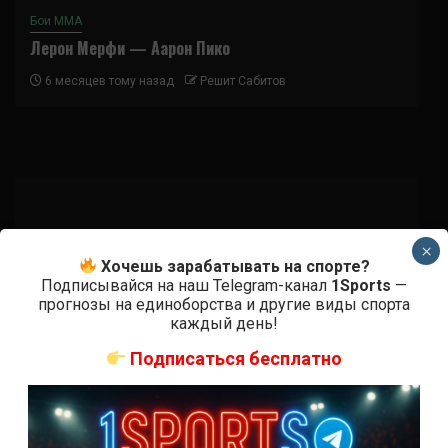
Бои ММА
Лерон Мерфи — Аарон Пико
6 месяцев тому назад
Решит Сабитов
Подписаться
×
Хочешь зарабатывать на спорте?
Подписывайся на наш Telegram-канал
1Sports
—
прогнозы на единоборства и другие виды спорта
каждый день!
Подписаться бесплатно
{}
[+]
0
КОММЕНТАРИЕВ