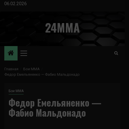
Перейти
06.02.2026
к
содержимому
24MMA
Основное
меню
Главная
Бои ММА
Федор Емельяненко — Фабио Мальдонадо
Бои ММА
Федор Емельяненко —
Фабио Мальдонадо