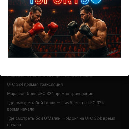
СВЕЖИЕ ЗАПИСИ
ACA 200 прямая трансляция
Марафон боев UFC 325 прямая трансляция
UFC 324 прямая трансляция
Марафон боев UFC 324 прямая трансляция
Где смотреть бой Гэтжи — Пимблетт на UFC 324:
время начала
Где смотреть бой О’Мэлли — Ядонг на UFC 324: время
начала