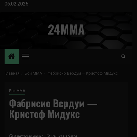
Перейти
06.02.2026
к
содержимому
24MMA
Основное
меню
Главная
Бои ММА
Фабрисио Вердум — Кристоф Мидукс
Бои ММА
Фабрисио Вердум —
Кристоф Мидукс
8 лет тому назад
Решит Сабитов