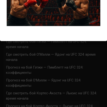
СВЕЖИЕ ЗАПИСИ
ACA 200 прямая трансляция
Марафон боев UFC 325 прямая трансляция
UFC 324 прямая трансляция
Марафон боев UFC 324 прямая трансляция
Где смотреть бой Гэтжи — Пимблетт на UFC 324:
время начала
Где смотреть бой О’Мэлли — Ядонг на UFC 324: время
начала
Прогноз на бой Гэтжи — Пимблетт на UFC 324:
коэффициенты
Прогноз на бой О’Мэлли — Ядонг на UFC 324:
коэффициенты
Где смотреть бой Кортес-Акоста — Льюис на UFC 324:
время начала
Прогноз на бой Кортес-Акоста — Льюис на UFC 324: