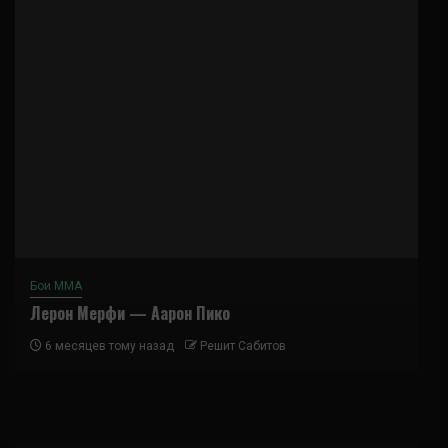
Бои ММА
Лерон Мерфи — Аарон Пико
6 месяцев тому назад
Решит Сабитов