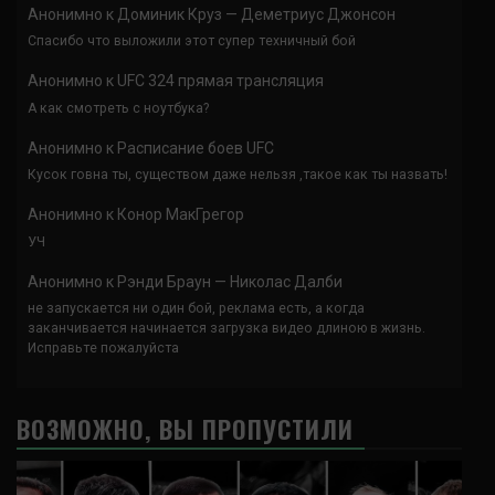
Анонимно
к
Доминик Круз — Деметриус Джонсон
Спасибо что выложили этот супер техничный бой
Анонимно
к
UFC 324 прямая трансляция
А как смотреть с ноутбука?
Анонимно
к
Расписание боев UFC
Кусок говна ты, существом даже нельзя ,такое как ты назвать!
Анонимно
к
Конор МакГрегор
УЧ
Анонимно
к
Рэнди Браун — Николас Далби
не запускается ни один бой, реклама есть, а когда
заканчивается начинается загрузка видео длиною в жизнь.
Исправьте пожалуйста
ВОЗМОЖНО, ВЫ ПРОПУСТИЛИ