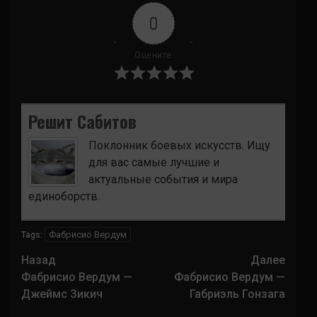
0
Оцените
Решит Сабитов
Поклонник боевых искусств. Ищу
для вас самые лучшие и
актуальные события и мира
единоборств.
Фабрисио Вердум
Tags:
Навигация
Назад
Далее
записи
Фабрисио Вердум —
Фабрисио Вердум —
Джеймс Зикич
Габриэль Гонзага