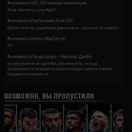
Анонимно
к
UFC 324 прямая трансляция
А как смотреть с ноутбука?
Анонимно
к
Расписание боев UFC
Кусок говна ты, существом даже нельзя ,такое как ты назвать!
Анонимно
к
Конор МакГрегор
УЧ
Анонимно
к
Рэнди Браун — Николас Далби
не запускается ни один бой, реклама есть, а когда
заканчивается начинается загрузка видео длиною в жизнь.
Исправьте пожалуйста
ВОЗМОЖНО, ВЫ ПРОПУСТИЛИ