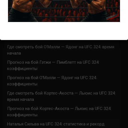
Марафон боев UFC 325 прямая трансляция
UFC 324 прямая трансляция
Марафон боев UFC 324 прямая трансляция
Где смотреть бой Гэтжи — Пимблетт на UFC 324:
время начала
Где смотреть бой О’Мэлли — Ядонг на UFC 324: время
начала
Прогноз на бой Гэтжи — Пимблетт на UFC 324:
коэффициенты
Прогноз на бой О’Мэлли — Ядонг на UFC 324:
коэффициенты
Где смотреть бой Кортес-Акоста — Льюис на UFC 324:
время начала
Прогноз на бой Кортес-Акоста — Льюис на UFC 324:
коэффициенты
Наталья Сильва на UFC 324: статистика и рекорд