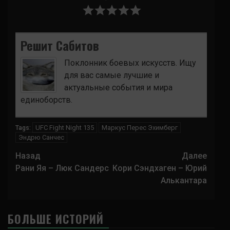
Решит Сабитов
Поклонник боевых искусств. Ищу
для вас самые лучшие и
актуальные события и мира
единоборств.
UFC Fight Night 135
Маркус Перес Эхимберг
Tags:
Эндрю Санчес
Навигация
Назад
Далее
записи
Рани Яя – Люк Сандерс
Кори Сэндхаген – Юрий
Алькантара
БОЛЬШЕ ИСТОРИЙ