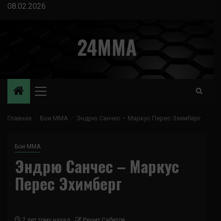
Перейти
08.02.2026
к
содержимому
24MMA
Основное
меню
Главная
Бои ММА
Эндрю Санчес – Маркус Перес Эхимберг
Бои ММА
Эндрю Санчес – Маркус
Перес Эхимберг
7 лет тому назад
Решит Сабитов