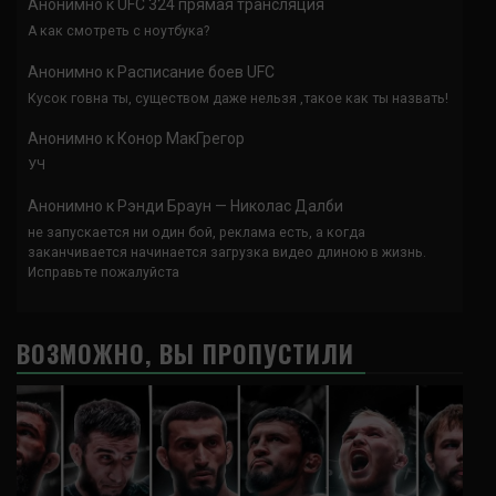
Анонимно
к
UFC 324 прямая трансляция
А как смотреть с ноутбука?
Анонимно
к
Расписание боев UFC
Кусок говна ты, существом даже нельзя ,такое как ты назвать!
Анонимно
к
Конор МакГрегор
УЧ
Анонимно
к
Рэнди Браун — Николас Далби
не запускается ни один бой, реклама есть, а когда
заканчивается начинается загрузка видео длиною в жизнь.
Исправьте пожалуйста
ВОЗМОЖНО, ВЫ ПРОПУСТИЛИ