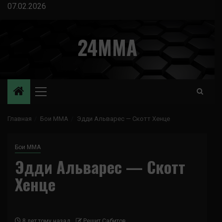
Перейти
07.02.2026
к
содержимому
24MMA
Основное
меню
Главная
Бои ММА
Эдди Альварес — Скотт Хенце
Бои ММА
Эдди Альварес — Скотт
Хенце
8 лет тому назад
Решит Сабитов