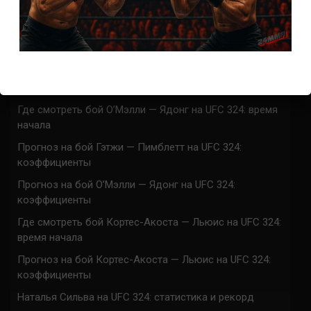
Марафон боев UFC 325 прямая трансляция
UFC 324 прямая трансляция
Марафон боев UFC 324 прямая трансляция
Где смотреть бой Гэтжи — Пимблетт на UFC 324:
время начала
Где смотреть бой О’Мэлли — Ядонг на UFC 324: время
начала
Прогноз на бой Гэтжи — Пимблетт на UFC 324:
коэффициенты
Прогноз на бой О’Мэлли — Ядонг на UFC 324:
коэффициенты
Где смотреть бой Кортес-Акоста — Льюис на UFC 324:
время начала
Прогноз на бой Кортес-Акоста — Льюис на UFC 324:
коэффициенты
Наталья Сильва на UFC 324: статистика и рекорд