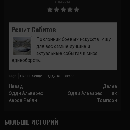
Оцените
Решит Сабитов
Поклонник боевых искусств. Ищу
для вас самые лучшие и
актуальные события и мира
единоборств.
Скотт Хенце
Эдди Альварес
Tags:
Навигация
Назад
Далее
записи
Эдди Альварес —
Эдди Альварес — Ник
Аарон Райли
Томпсон
БОЛЬШЕ ИСТОРИЙ