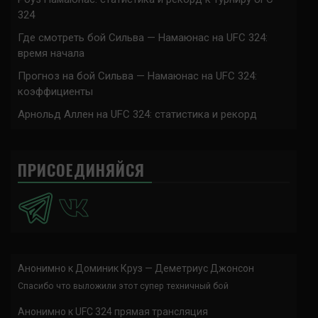
324
Где смотреть бой Сильва — Намаюнас на UFC 324:
время начала
Прогноз на бой Сильва — Намаюнас на UFC 324:
коэффициенты
Арнольд Аллен на UFC 324: статистика и рекорд
ПРИСОЕДИНЯЙСЯ
Анонимно
к
Доминик Круз — Деметриус Джонсон
Спасибо что выложили этот супер техничный бой
Анонимно
к
UFC 324 прямая трансляция