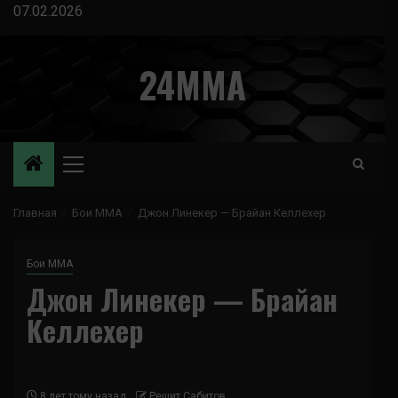
Перейти
07.02.2026
к
содержимому
24MMA
Основное
меню
Главная
Бои ММА
Джон Линекер — Брайан Келлехер
Бои ММА
Джон Линекер — Брайан
Келлехер
8 лет тому назад
Решит Сабитов