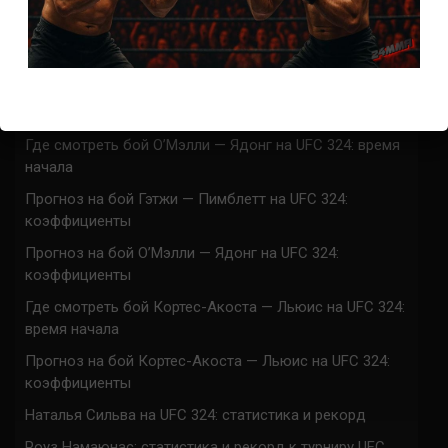
UFC 324 прямая трансляция
Марафон боев UFC 324 прямая трансляция
Где смотреть бой Гэтжи — Пимблетт на UFC 324:
время начала
Где смотреть бой О’Мэлли — Ядонг на UFC 324: время
начала
Прогноз на бой Гэтжи — Пимблетт на UFC 324:
коэффициенты
Прогноз на бой О’Мэлли — Ядонг на UFC 324:
коэффициенты
Где смотреть бой Кортес-Акоста — Льюис на UFC 324:
время начала
Прогноз на бой Кортес-Акоста — Льюис на UFC 324:
коэффициенты
Наталья Сильва на UFC 324: статистика и рекорд
Роуз Намаюнас: статистика и рекорд к турниру UFC