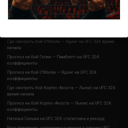
UFC 324 прямая трансляция
Марафон боев UFC 324 прямая трансляция
Где смотреть бой Гэтжи — Пимблетт на UFC 324:
время начала
Где смотреть бой О’Мэлли — Ядонг на UFC 324: время
начала
Прогноз на бой Гэтжи — Пимблетт на UFC 324:
коэффициенты
Прогноз на бой О’Мэлли — Ядонг на UFC 324:
коэффициенты
Где смотреть бой Кортес-Акоста — Льюис на UFC 324:
время начала
Прогноз на бой Кортес-Акоста — Льюис на UFC 324:
коэффициенты
Наталья Сильва на UFC 324: статистика и рекорд
Роуз Намаюнас: статистика и рекорд к турниру UFC