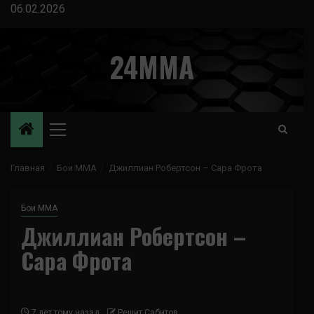
Перейти
06.02.2026
к
содержимому
24MMA
Основное
меню
Главная
Бои ММА
Джиллиан Робертсон – Сара Фрота
Бои ММА
Джиллиан Робертсон –
Сара Фрота
7 лет тому назад
Решит Сабитов