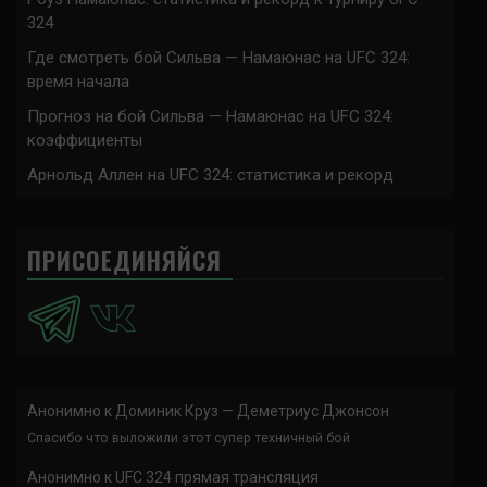
324
Где смотреть бой Сильва — Намаюнас на UFC 324:
время начала
Прогноз на бой Сильва — Намаюнас на UFC 324:
коэффициенты
Арнольд Аллен на UFC 324: статистика и рекорд
ПРИСОЕДИНЯЙСЯ
Анонимно
к
Доминик Круз — Деметриус Джонсон
Спасибо что выложили этот супер техничный бой
Анонимно
к
UFC 324 прямая трансляция