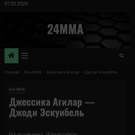
Перейти
07.02.2026
к
содержимому
24MMA
Основное
меню
Главная
Бои ММА
Джессика Агилар — Джоди Эскуибель
Бои ММА
Джессика Агилар —
Джоди Эскуибель
8 лет тому назад
Решит Сабитов