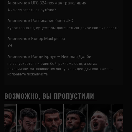
Анонимно
к
UFC 324 прямая трансляция
А как смотреть с ноутбука?
Анонимно
к
Расписание боев UFC
Кусок говна ты, существом даже нельзя ,такое как ты назвать!
Анонимно
к
Конор МакГрегор
УЧ
Анонимно
к
Рэнди Браун — Николас Далби
не запускается ни один бой, реклама есть, а когда
заканчивается начинается загрузка видео длиною в жизнь.
Исправьте пожалуйста
ВОЗМОЖНО, ВЫ ПРОПУСТИЛИ