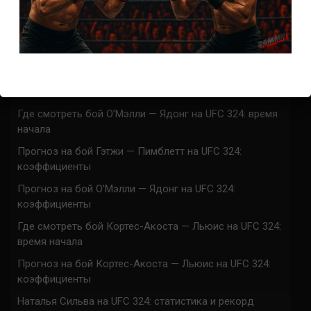
Марафон боев UFC 325 прямая трансляция
UFC 324 прямая трансляция
Марафон боев UFC 324 прямая трансляция
Где смотреть бой Гэтжи — Пимблетт на UFC 324:
время начала
Где смотреть бой О’Мэлли — Ядонг на UFC 324: время
начала
Прогноз на бой Гэтжи — Пимблетт на UFC 324:
коэффициенты
Прогноз на бой О’Мэлли — Ядонг на UFC 324:
коэффициенты
Где смотреть бой Кортес-Акоста — Льюис на UFC 324:
время начала
Прогноз на бой Кортес-Акоста — Льюис на UFC 324:
коэффициенты
Наталья Сильва на UFC 324: статистика и рекорд