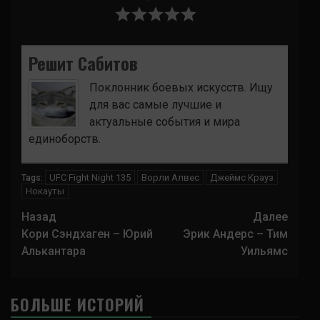
Решит Сабитов
Поклонник боевых искусств. Ищу
для вас самые лучшие и
актуальные события и мира
единоборств.
UFC Fight Night 135
Ворли Алвес
Джеймс Крауз
Tags:
Нокауты
Навигация
Назад
Далее
записи
Кори Сэндхаген – Юрий
Эрик Андерс – Тим
Алькантара
Уильямс
БОЛЬШЕ ИСТОРИЙ