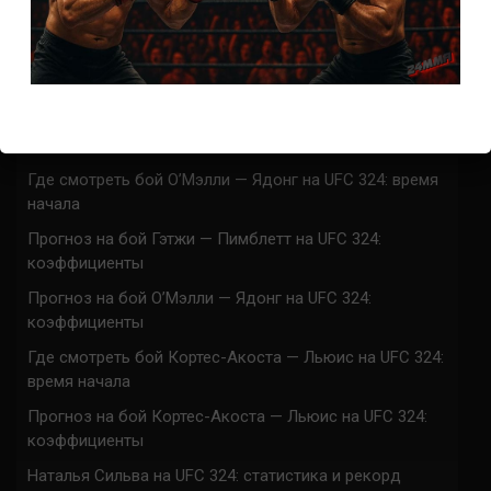
Марафон боев UFC 325 прямая трансляция
UFC 324 прямая трансляция
Марафон боев UFC 324 прямая трансляция
Где смотреть бой Гэтжи — Пимблетт на UFC 324:
время начала
Где смотреть бой О’Мэлли — Ядонг на UFC 324: время
начала
Прогноз на бой Гэтжи — Пимблетт на UFC 324:
коэффициенты
Прогноз на бой О’Мэлли — Ядонг на UFC 324:
коэффициенты
Где смотреть бой Кортес-Акоста — Льюис на UFC 324:
время начала
Прогноз на бой Кортес-Акоста — Льюис на UFC 324:
коэффициенты
Наталья Сильва на UFC 324: статистика и рекорд