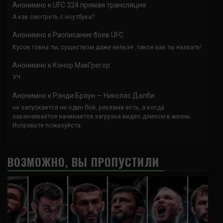
Анонимно
к
UFC 324 прямая трансляция
А как смотреть с ноутбука?
Анонимно
к
Расписание боев UFC
Кусок говна ты, существом даже нельзя ,такое как ты назвать!
Анонимно
к
Конор МакГрегор
УЧ
Анонимно
к
Рэнди Браун — Николас Далби
не запускается ни один бой, реклама есть, а когда
заканчивается начинается загрузка видео длиною в жизнь.
Исправьте пожалуйста
ВОЗМОЖНО, ВЫ ПРОПУСТИЛИ