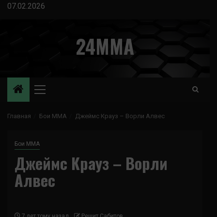
Перейти
07.02.2026
к
содержимому
24MMA
Основное
меню
Главная
Бои ММА
Джеймс Крауз – Ворли Алвес
Бои ММА
Джеймс Крауз – Ворли
Алвес
7 лет тому назад
Решит Сабитов