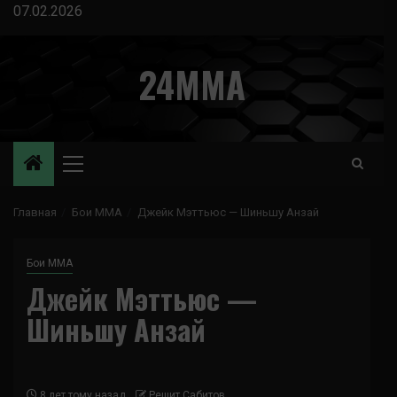
Перейти
07.02.2026
к
содержимому
24MMA
Основное
меню
Главная
Бои ММА
Джейк Мэттьюс — Шиньшу Анзай
Бои ММА
Джейк Мэттьюс —
Шиньшу Анзай
8 лет тому назад
Решит Сабитов