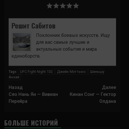
Решит Сабитов
Поклонник боевых искусств. Ищу
для вас самые лучшие и
актуальные события и мира
единоборств.
UFC Fight Night 132
Джейк Мэттьюс
Шиньшу
Tags:
Анзай
Навигация
Назад
Далее
записи
Сяо Нань Ян — Вивиан
Кинан Сонг — Гектор
Перейра
Олдана
БОЛЬШЕ ИСТОРИЙ