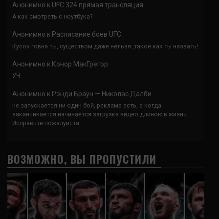
Анонимно
к
UFC 324 прямая трансляция
А как смотреть с ноутбука?
Анонимно
к
Расписание боев UFC
Кусок говна ты, существом даже нельзя ,такое как ты назвать!
Анонимно
к
Конор МакГрегор
УЧ
Анонимно
к
Рэнди Браун — Николас Далби
не запускается ни один бой, реклама есть, а когда
заканчивается начинается загрузка видео длиною в жизнь.
Исправьте пожалуйста
ВОЗМОЖНО, ВЫ ПРОПУСТИЛИ