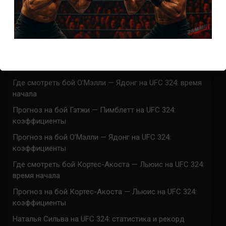
Марафон боев UFC 325 прямая трансляция
UFC 324 прямая трансляция
Марафон боев UFC 324 прямая трансляция
Где смотреть бой Гэтжи — Пимблетт на UFC 324:
время начала
Где смотреть бой О’Мэлли — Ядонг на UFC 324: время
начала
Прогноз на бой Гэтжи — Пимблетт на UFC 324:
коэффициенты
Прогноз на бой О’Мэлли — Ядонг на UFC 324:
коэффициенты
Где смотреть бой Кортес-Акоста — Льюис на UFC 324:
время начала
Прогноз на бой Кортес-Акоста — Льюис на UFC 324:
коэффициенты
Наталья Сильва на UFC 324: статистика и рекорд