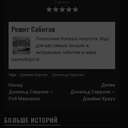
Оцените
Решит Сабитов
Поклонник боевых искусств. Ищу
для вас самые лучшие и
актуальные события и мира
единоборств.
Джейми Варнер
Дональд Серроне
Tags:
Навигация
Назад
Далее
записи
Дональд Серроне —
Дональд Серроне —
Роб Маккалло
Джеймс Крауз
БОЛЬШЕ ИСТОРИЙ