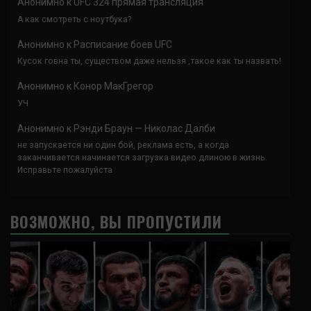
Анонимно
к
UFC 324 прямая трансляция
А как смотреть с ноутбука?
Анонимно
к
Расписание боев UFC
Кусок говна ты, существом даже нельзя ,такое как ты назвать!
Анонимно
к
Конор МакГрегор
УЧ
Анонимно
к
Рэнди Браун — Николас Далби
не запускается ни один бой, реклама есть, а когда
заканчивается начинается загрузка видео длиною в жизнь.
Исправьте пожалуйста
ВОЗМОЖНО, ВЫ ПРОПУСТИЛИ