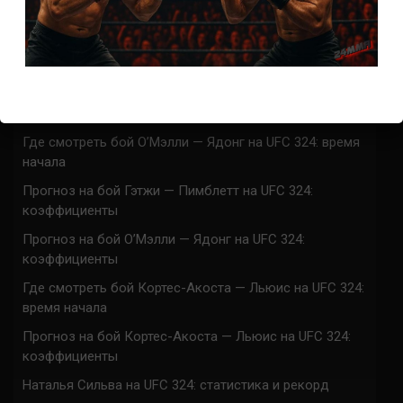
Марафон боев UFC 325 прямая трансляция
UFC 324 прямая трансляция
Марафон боев UFC 324 прямая трансляция
Где смотреть бой Гэтжи — Пимблетт на UFC 324:
время начала
Где смотреть бой О’Мэлли — Ядонг на UFC 324: время
начала
Прогноз на бой Гэтжи — Пимблетт на UFC 324:
коэффициенты
Прогноз на бой О’Мэлли — Ядонг на UFC 324:
коэффициенты
Где смотреть бой Кортес-Акоста — Льюис на UFC 324:
время начала
Прогноз на бой Кортес-Акоста — Льюис на UFC 324:
коэффициенты
Наталья Сильва на UFC 324: статистика и рекорд