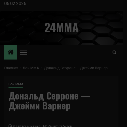
Перейти
06.02.2026
к
содержимому
24MMA
Основное
меню
Главная
Бои ММА
Дональд Серроне — Джейми Варнер
Бои ММА
Дональд Серроне —
Джейми Варнер
8 лет тому назад
Решит Сабитов