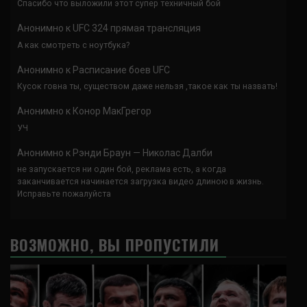
Спасибо что выложили этот супер техничный бой
Анонимно
к
UFC 324 прямая трансляция
А как смотреть с ноутбука?
Анонимно
к
Расписание боев UFC
Кусок говна ты, существом даже нельзя ,такое как ты назвать!
Анонимно
к
Конор МакГрегор
УЧ
Анонимно
к
Рэнди Браун — Николас Далби
не запускается ни один бой, реклама есть, а когда
заканчивается начинается загрузка видео длиною в жизнь.
Исправьте пожалуйста
ВОЗМОЖНО, ВЫ ПРОПУСТИЛИ