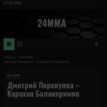
Перейти
07.02.2026
к
содержимому
24MMA
Основное
меню
Главная
Бои ММА
Дмитрий Перекупка – Карахан Балакеримов
Бои ММА
Дмитрий Перекупка –
Карахан Балакеримов