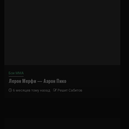
Бои ММА
Лерон Мерфи — Аарон Пико
6 месяцев тому назад
Решит Сабитов