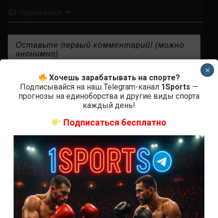
Подписаться
×
{}
[+]
Хочешь зарабатывать на спорте?
Подписывайся на наш Telegram-канал
1Sports
—
прогнозы на единоборства и другие виды спорта
каждый день!
0
КОММЕНТАРИЕВ
Подписаться бесплатно
СВЕЖИЕ ЗАПИСИ