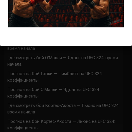
ACA 200 прямая трансляция
Марафон боев UFC 325 прямая трансляция
UFC 324 прямая трансляция
Марафон боев UFC 324 прямая трансляция
Где смотреть бой Гэтжи — Пимблетт на UFC 324:
время начала
Где смотреть бой О’Мэлли — Ядонг на UFC 324: время
начала
Прогноз на бой Гэтжи — Пимблетт на UFC 324:
коэффициенты
Прогноз на бой О’Мэлли — Ядонг на UFC 324:
коэффициенты
Где смотреть бой Кортес-Акоста — Льюис на UFC 324:
время начала
Прогноз на бой Кортес-Акоста — Льюис на UFC 324:
коэффициенты