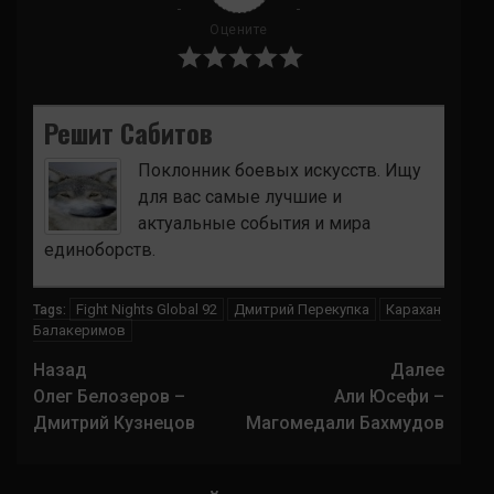
Оцените
Решит Сабитов
Поклонник боевых искусств. Ищу
для вас самые лучшие и
актуальные события и мира
единоборств.
Fight Nights Global 92
Дмитрий Перекупка
Карахан
Tags:
Балакеримов
Навигация
Назад
Далее
записи
Олег Белозеров –
Али Юсефи –
Дмитрий Кузнецов
Магомедали Бахмудов