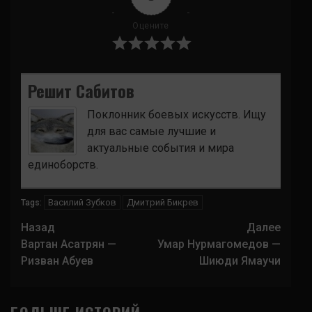
Оцените
Решит Сабитов
Поклонник боевых искусств. Ищу
для вас самые лучшие и
актуальные события и мира
единоборств.
Василий Зубков
Дмитрий Бикрев
Tags:
Навигация
Назад
Далее
записи
Вартан Асатрян —
Умар Нурмагомедов —
Ризван Абуев
Шиюди Ямаучи