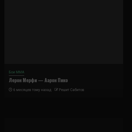
Бои ММА
Лерон Мерфи — Аарон Пико
6 месяцев тому назад
Решит Сабитов