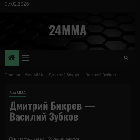
Перейти
07.02.2026
к
содержимому
24MMA
Основное
меню
Главная
Бои ММА
Дмитрий Бикрев — Василий Зубков
Бои ММА
Дмитрий Бикрев —
Василий Зубков
8 лет тому назад
Решит Сабитов