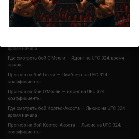
ACA 200 прямая трансляция
Марафон боев UFC 325 прямая трансляция
UFC 324 прямая трансляция
Марафон боев UFC 324 прямая трансляция
Где смотреть бой Гэтжи — Пимблетт на UFC 324:
время начала
Где смотреть бой О’Мэлли — Ядонг на UFC 324: время
начала
Прогноз на бой Гэтжи — Пимблетт на UFC 324:
коэффициенты
Прогноз на бой О’Мэлли — Ядонг на UFC 324:
коэффициенты
Где смотреть бой Кортес-Акоста — Льюис на UFC 324:
время начала
Прогноз на бой Кортес-Акоста — Льюис на UFC 324:
коэффициенты