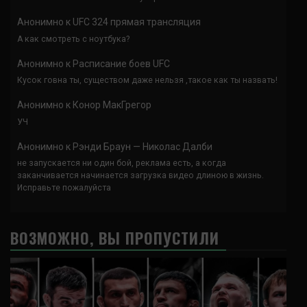
Анонимно
к
UFC 324 прямая трансляция
А как смотреть с ноутбука?
Анонимно
к
Расписание боев UFC
Кусок говна ты, существом даже нельзя ,такое как ты назвать!
Анонимно
к
Конор МакГрегор
УЧ
Анонимно
к
Рэнди Браун — Николас Далби
не запускается ни один бой, реклама есть, а когда
заканчивается начинается загрузка видео длиною в жизнь.
Исправьте пожалуйста
ВОЗМОЖНО, ВЫ ПРОПУСТИЛИ