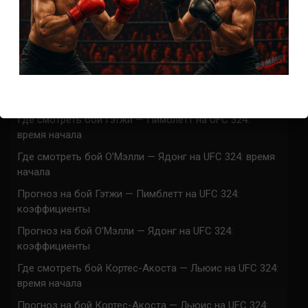
СВЕЖИЕ ЗАПИСИ
ACA 200 прямая трансляция
Марафон боев UFC 325 прямая трансляция
UFC 324 прямая трансляция
Марафон боев UFC 324 прямая трансляция
Где смотреть бой Гэтжи — Пимблетт на UFC 324:
время начала
Где смотреть бой О’Мэлли — Ядонг на UFC 324: время
начала
Прогноз на бой Гэтжи — Пимблетт на UFC 324:
коэффициенты
Прогноз на бой О’Мэлли — Ядонг на UFC 324:
коэффициенты
Где смотреть бой Кортес-Акоста — Льюис на UFC 324:
время начала
Прогноз на бой Кортес-Акоста — Льюис на UFC 324: