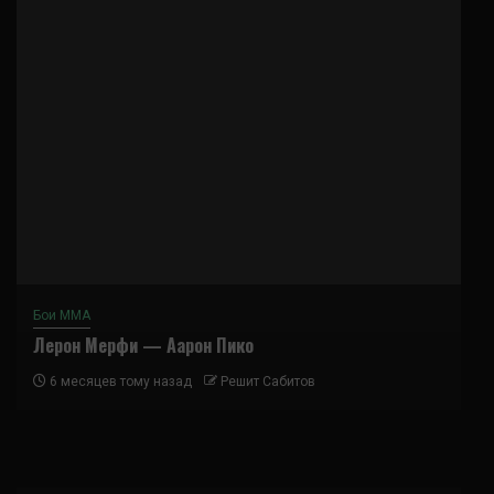
Бои ММА
Лерон Мерфи — Аарон Пико
6 месяцев тому назад
Решит Сабитов