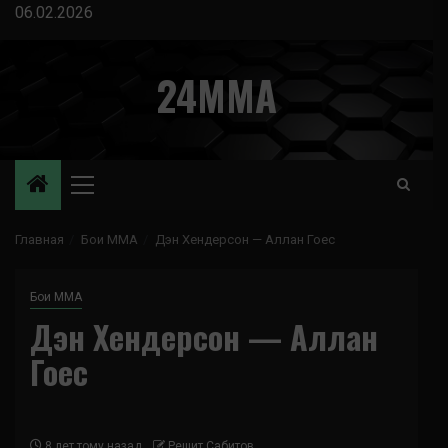
Перейти
06.02.2026
к
содержимому
24MMA
Основное
меню
Главная
Бои ММА
Дэн Хендерсон — Аллан Гоес
Бои ММА
Дэн Хендерсон — Аллан
Гоес
8 лет тому назад
Решит Сабитов