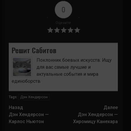
0
Оцените
Решит Сабитов
Поклонник боевых искусств. Ищу
для вас самые лучшие и
актуальные события и мира
единоборств.
Дэн Хендерсон
Tags:
Навигация
Назад
Далее
записи
Дэн Хендерсон —
Дэн Хендерсон —
Карлос Ньютон
Хиромицу Канехара