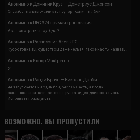
Анонимно
к
Доминик Круз — Деметриус Джонсон
Спасибо что выложили этот супер техничный бой
Анонимно
к
UFC 324 прямая трансляция
А как смотреть с ноутбука?
Анонимно
к
Расписание боев UFC
Кусок говна ты, существом даже нельзя ,такое как ты назвать!
Анонимно
к
Конор МакГрегор
УЧ
Анонимно
к
Рэнди Браун — Николас Далби
не запускается ни один бой, реклама есть, а когда
заканчивается начинается загрузка видео длиною в жизнь.
Исправьте пожалуйста
ВОЗМОЖНО, ВЫ ПРОПУСТИЛИ