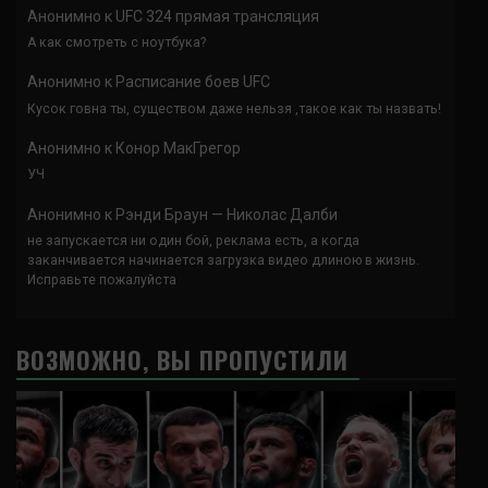
Анонимно
к
UFC 324 прямая трансляция
А как смотреть с ноутбука?
Анонимно
к
Расписание боев UFC
Кусок говна ты, существом даже нельзя ,такое как ты назвать!
Анонимно
к
Конор МакГрегор
УЧ
Анонимно
к
Рэнди Браун — Николас Далби
не запускается ни один бой, реклама есть, а когда
заканчивается начинается загрузка видео длиною в жизнь.
Исправьте пожалуйста
ВОЗМОЖНО, ВЫ ПРОПУСТИЛИ