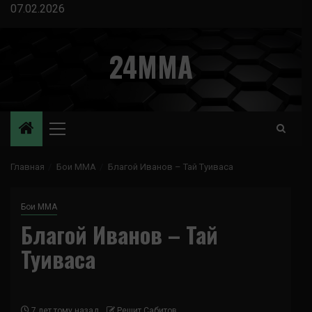
Перейти
07.02.2026
к
содержимому
24MMA
Основное
меню
Главная
Бои ММА
Благой Иванов – Тай Туиваса
Бои ММА
Благой Иванов – Тай
Туиваса
7 лет тому назад
Решит Сабитов