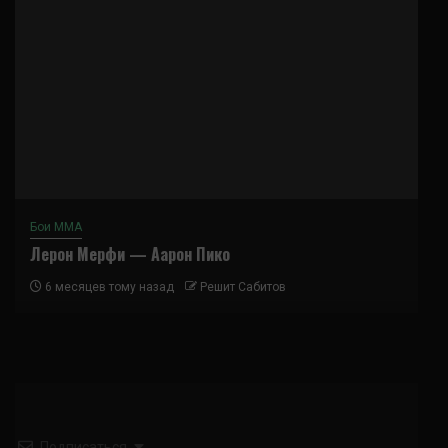
Бои ММА
Лерон Мерфи — Аарон Пико
6 месяцев тому назад
Решит Сабитов
Подписаться