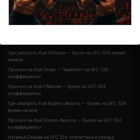
Марафон боев UFC 325 прямая трансляция
UFC 324 прямая трансляция
Марафон боев UFC 324 прямая трансляция
Где смотреть бой Гэтжи — Пимблетт на UFC 324:
время начала
Где смотреть бой О’Мэлли — Ядонг на UFC 324: время
начала
Прогноз на бой Гэтжи — Пимблетт на UFC 324:
коэффициенты
Прогноз на бой О’Мэлли — Ядонг на UFC 324:
коэффициенты
Где смотреть бой Кортес-Акоста — Льюис на UFC 324:
время начала
Прогноз на бой Кортес-Акоста — Льюис на UFC 324:
коэффициенты
Наталья Сильва на UFC 324: статистика и рекорд