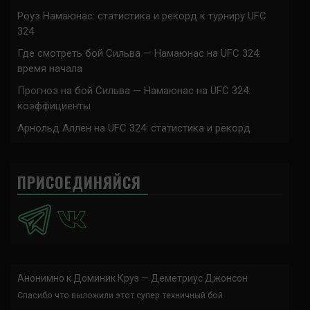
Роуз Намаюнас: статистика и рекорд к турниру UFC
324
Где смотреть бой Сильва — Намаюнас на UFC 324:
время начала
Прогноз на бой Сильва — Намаюнас на UFC 324:
коэффициенты
Арнольд Аллен на UFC 324: статистика и рекорд
ПРИСОЕДИНЯЙСЯ
Анонимно
к
Доминик Круз — Деметриус Джонсон
Спасибо что выложили этот супер техничный бой