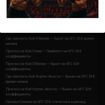
Марафон боев UFC 325 прямая трансляция
UFC 324 прямая трансляция
Марафон боев UFC 324 прямая трансляция
Где смотреть бой Гэтжи — Пимблетт на UFC 324:
время начала
Где смотреть бой О’Мэлли — Ядонг на UFC 324: время
начала
Прогноз на бой Гэтжи — Пимблетт на UFC 324:
коэффициенты
Прогноз на бой О’Мэлли — Ядонг на UFC 324:
коэффициенты
Где смотреть бой Кортес-Акоста — Льюис на UFC 324:
время начала
Прогноз на бой Кортес-Акоста — Льюис на UFC 324:
коэффициенты
Наталья Сильва на UFC 324: статистика и рекорд