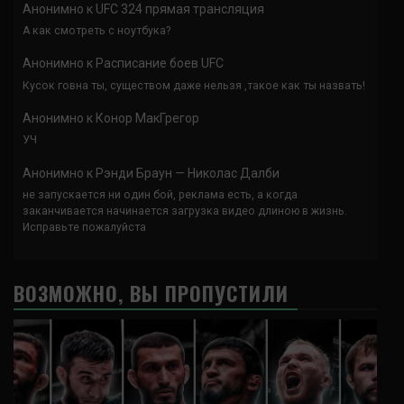
Анонимно
к
UFC 324 прямая трансляция
А как смотреть с ноутбука?
Анонимно
к
Расписание боев UFC
Кусок говна ты, существом даже нельзя ,такое как ты назвать!
Анонимно
к
Конор МакГрегор
УЧ
Анонимно
к
Рэнди Браун — Николас Далби
не запускается ни один бой, реклама есть, а когда
заканчивается начинается загрузка видео длиною в жизнь.
Исправьте пожалуйста
ВОЗМОЖНО, ВЫ ПРОПУСТИЛИ