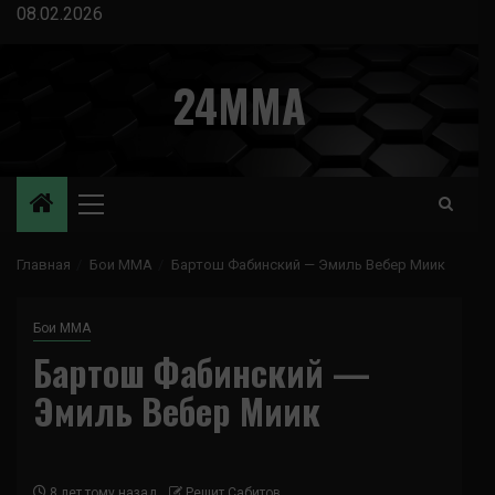
Перейти
08.02.2026
к
содержимому
24MMA
Основное
меню
Главная
Бои ММА
Бартош Фабинский — Эмиль Вебер Миик
Бои ММА
Бартош Фабинский —
Эмиль Вебер Миик
8 лет тому назад
Решит Сабитов