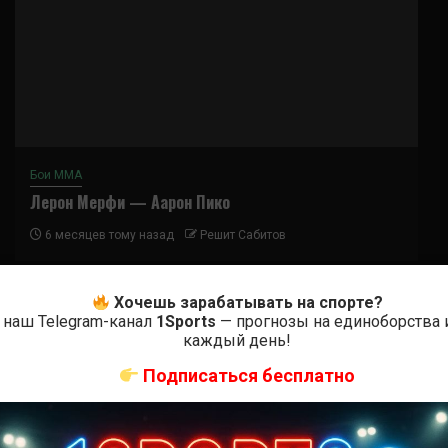
Бои ММА
Лерон Мерфи — Аарон Пико
6 месяцев тому назад
Решит Сабитов
Хочешь зарабатывать на спорте?
 наш Telegram-канал
1Sports
— прогнозы на единоборства 
каждый день!
Подписаться бесплатно
Подписаться