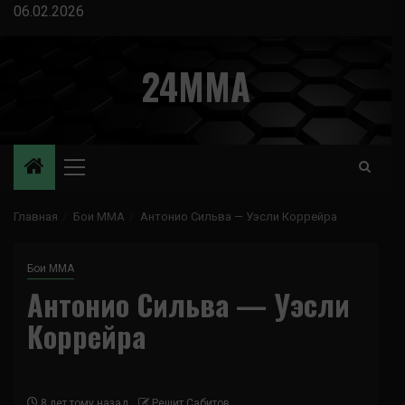
Перейти
06.02.2026
к
содержимому
24MMA
Основное
меню
Главная
Бои ММА
Антонио Сильва — Уэсли Коррейра
Бои ММА
Антонио Сильва — Уэсли
Коррейра
8 лет тому назад
Решит Сабитов