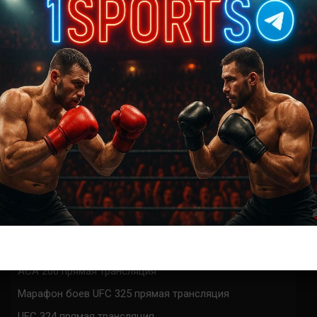
{}
[+]
0
КОММЕНТАРИЕВ
СВЕЖИЕ ЗАПИСИ
ACA 200 прямая трансляция
Марафон боев UFC 325 прямая трансляция
UFC 324 прямая трансляция