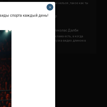
Кусок говна ты, существом даже нельзя ,такое как ты
×
назвать!
 виды спорта каждый день!
Анонимно
к
Конор МакГрегор
УЧ
Анонимно
к
Рэнди Браун — Николас Далби
не запускается ни один бой, реклама есть, а когда
заканчивается начинается загрузка видео длиною в
жизнь. Исправьте пожалуйста