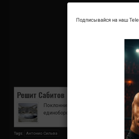
Подписывайся на наш Tel
Решит Сабитов
Поклонник боевых искусств. Ищу для в
единоборств.
Антонио Сильва
Tags: