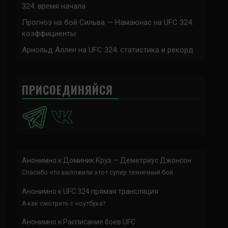
324: время начала
Прогноз на бой Сильва — Намаюнас на UFC 324:
коэффициенты
Арнольд Аллен на UFC 324: статистика и рекорд
ПРИСОЕДИНЯЙСЯ
Анонимно
к
Доминик Круз — Деметриус Джонсон
Спасибо что выложили этот супер техничный бой
Анонимно
к
UFC 324 прямая трансляция
А как смотреть с ноутбука?
Анонимно
к
Расписание боев UFC