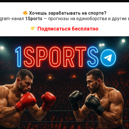
Хочешь зарабатывать на спорте?
egram-канал
1Sports
— прогнозы на единоборства и другие
Подписаться бесплатно
0
Оцените
ас самые лучшие и актуальные события и мира