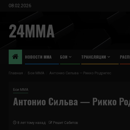
Перейти
08.02.2026
к
содержимому
24MMA
НОВОСТИ ММА
БОИ
ТРАНСЛЯЦИИ
РАСП
Главная
Бои ММА
Антонио Сильва — Рикко Родригес
Бои ММА
Антонио Сильва — Рикко Ро
8 лет тому назад
Решит Сабитов