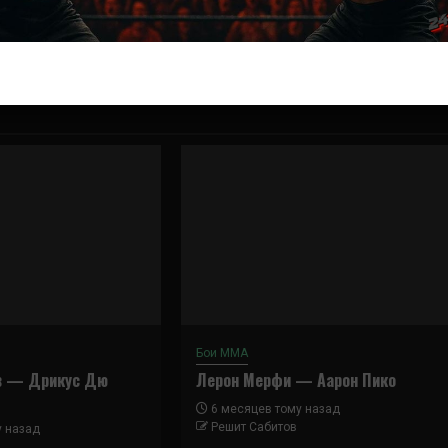
Далее
Антонио Сильва — Джастин Эйлерс
Бои ММА
в — Дрикус Дю
Лерон Мерфи — Аарон Пико
6 месяцев тому назад
Решит Сабитов
у назад