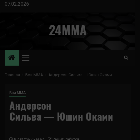
Перейти
07.02.2026
к
содержимому
24MMA
Основное
меню
Главная
Бои ММА
Андерсон Сильва — Юшин Оками
Бои ММА
Андерсон
Сильва — Юшин Оками
8 лет тому назад
Решит Сабитов