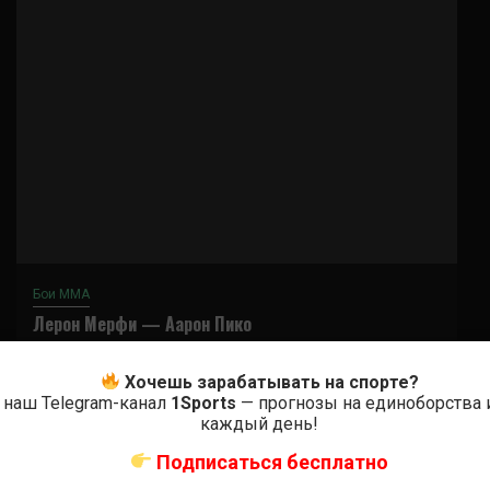
Бои ММА
Лерон Мерфи — Аарон Пико
6 месяцев тому назад
Решит Сабитов
Хочешь зарабатывать на спорте?
 наш Telegram-канал
1Sports
— прогнозы на единоборства 
каждый день!
Подписаться бесплатно