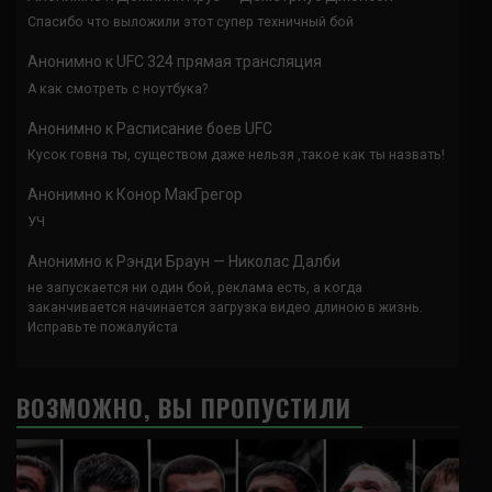
Спасибо что выложили этот супер техничный бой
Анонимно
к
UFC 324 прямая трансляция
А как смотреть с ноутбука?
Анонимно
к
Расписание боев UFC
Кусок говна ты, существом даже нельзя ,такое как ты назвать!
Анонимно
к
Конор МакГрегор
УЧ
Анонимно
к
Рэнди Браун — Николас Далби
не запускается ни один бой, реклама есть, а когда
заканчивается начинается загрузка видео длиною в жизнь.
Исправьте пожалуйста
ВОЗМОЖНО, ВЫ ПРОПУСТИЛИ