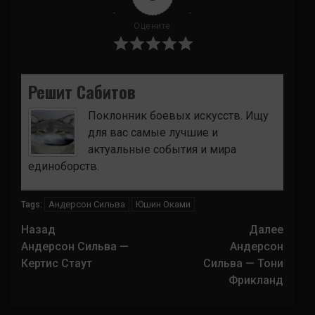
Оцените
Решит Сабитов
Поклонник боевых искусств. Ищу
для вас самые лучшие и
актуальные события и мира
единоборств.
Андерсон Сильва
Юшин Оками
Tags:
Навигация
Назад
Далее
записи
Андерсон Сильва —
Андерсон
Кертис Стаут
Сильва — Тони
Фрикланд