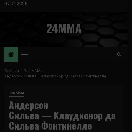
Перейти
07.02.2026
к
содержимому
24MMA
Основное
меню
Главная
Бои ММА
Андерсон Сильва — Клаудионор да Сильва Фонтинелле
Бои ММА
Андерсон
Сильва — Клаудионор да
Сильва Фонтинелле