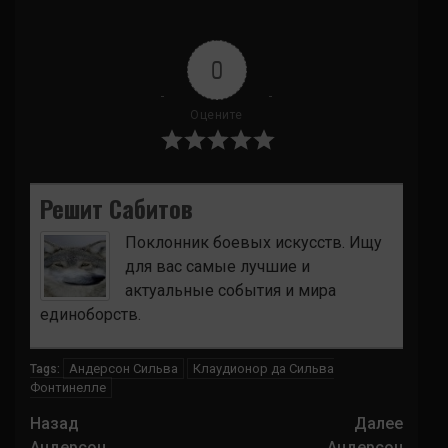
0
Оцените
Решит Сабитов
Поклонник боевых искусств. Ищу
для вас самые лучшие и
актуальные события и мира
единоборств.
Андерсон Сильва
Клаудионор да Сильва
Tags:
Фонтинелле
Навигация
Назад
Далее
Андерсон
Андерсон