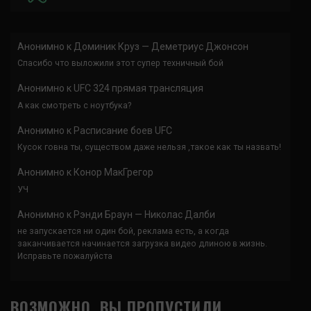
Анонимно
к
Доминик Круз — Деметриус Джонсон
Спасибо что выложили этот супер техничный бой
Анонимно
к
UFC 324 прямая трансляция
А как смотреть с ноутбука?
Анонимно
к
Расписание боев UFC
Кусок говна ты, существом даже нельзя ,такое как ты назвать!
Анонимно
к
Конор МакГрегор
УЧ
Анонимно
к
Рэнди Браун — Николас Далби
не запускается ни один бой, реклама есть, а когда
заканчивается начинается загрузка видео длиною в жизнь.
Исправьте пожалуйста
ВОЗМОЖНО, ВЫ ПРОПУСТИЛИ