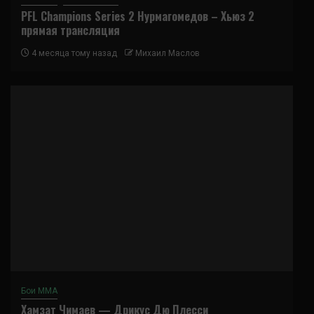
PFL Champions Series 2 Нурмагомедов – Хьюз 2
прямая трансляция
4 месяца тому назад
Михаил Маслов
Бои ММА
Хамзат Чимаев — Дрикус Дю Плесси