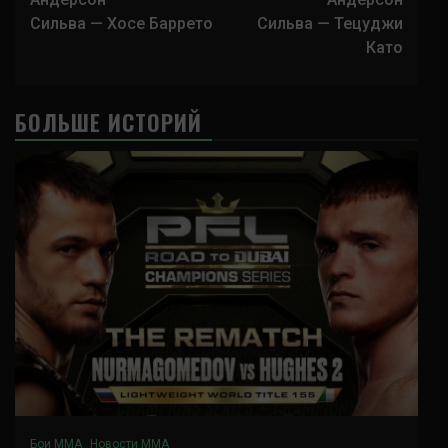
записи
Сильва — Хосе Баррето
Сильва — Тецуджи
Като
БОЛЬШЕ ИСТОРИЙ
Бои ММА
Новости ММА