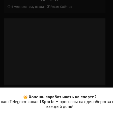
6 месяцев тому назад
Решит Сабитов
Бои ММА
Хочешь зарабатывать на спорте?
Лерон Мерфи — Аарон Пико
 наш Telegram-канал
1Sports
— прогнозы на единоборства 
каждый день!
6 месяцев тому назад
Решит Сабитов