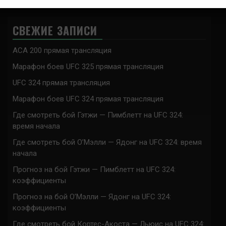
СВЕЖИЕ ЗАПИСИ
ACA 200 прямая трансляция
Марафон боев UFC 325 прямая трансляция
UFC 324 прямая трансляция
Марафон боев UFC 324 прямая трансляция
Где смотреть бой Гэтжи — Пимблетт на UFC 324:
время начала
Где смотреть бой О’Мэлли — Ядонг на UFC 324: время
начала
Прогноз на бой Гэтжи — Пимблетт на UFC 324:
коэффициенты
Прогноз на бой О’Мэлли — Ядонг на UFC 324:
коэффициенты
Где смотреть бой Кортес-Акоста — Льюис на UFC 324: