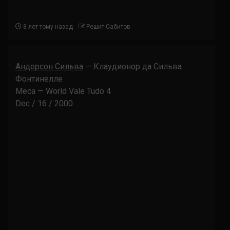
8 лет тому назад
Решит Сабитов
Андерсон Сильва
— Клаудионор да Сильва
Фонтинелле
Meca — World Vale Tudo 4
Dec / 16 / 2000