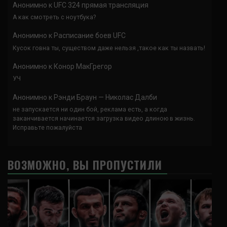
Анонимно
к
UFC 324 прямая трансляция
А как смотреть с ноутбука?
Анонимно
к
Расписание боев UFC
Кусок говна ты, существом даже нельзя ,такое как ты назвать!
Анонимно
к
Конор МакГрегор
УЧ
Анонимно
к
Рэнди Браун — Николас Далби
не запускается ни один бой, реклама есть, а когда
заканчивается начинается загрузка видео длиною в жизнь.
Исправьте пожалуйста
ВОЗМОЖНО, ВЫ ПРОПУСТИЛИ