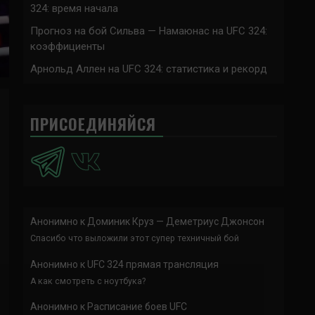
324: время начала
Прогноз на бой Сильва — Намаюнас на UFC 324:
коэффициенты
Арнольд Аллен на UFC 324: статистика и рекорд
ПРИСОЕДИНЯЙСЯ
Анонимно
к
Доминик Круз — Деметриус Джонсон
Спасибо что выложили этот супер техничный бой
Анонимно
к
UFC 324 прямая трансляция
А как смотреть с ноутбука?
Анонимно
к
Расписание боев UFC