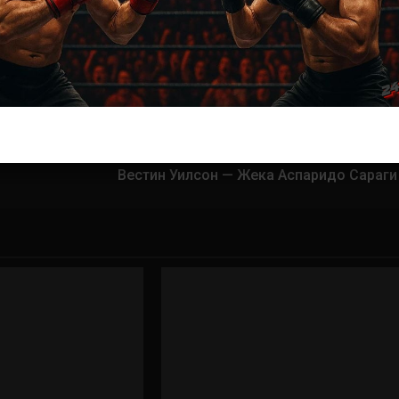
ас самые лучшие и актуальные события и мира
Далее
Вестин Уилсон — Жека Аспаридо Сараги