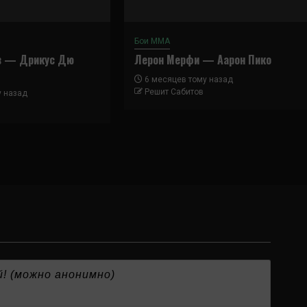
Бои ММА
в — Дрикус Дю
Лерон Мерфи — Аарон Пико
6 месяцев тому назад
Решит Сабитов
у назад