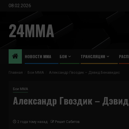
Перейти
08.02.2026
к
содержимому
24MMA
НОВОСТИ ММА
БОИ
ТРАНСЛЯЦИИ
РАСП
Главная
Бои ММА
Александр Гвоздик – Дэвид Бенавидес
Бои ММА
Александр Гвоздик – Дэвид
2 года тому назад
Решит Сабитов