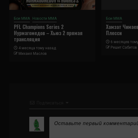
Бои ММА
Новости ММА
Бои ММА
PFL Champions Series 2
Хамзат Чимае
Нурмагомедов – Хьюз 2 прямая
Плесси
трансляция
6 месяцев том
Решит Сабитов
4 месяца тому назад
Михаил Маслов
Подписаться