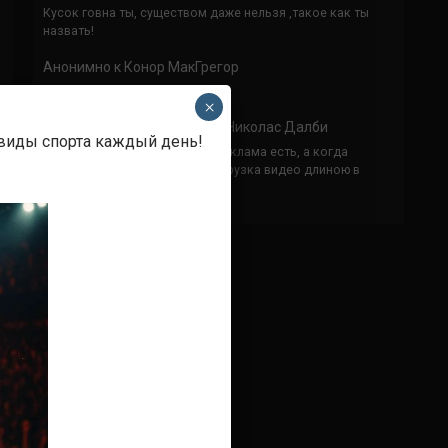
Кусок говна ты, существом даже нельзя ,такое как ты
назвать!
Анонимно
к
Конор МакГрегор
УЧ
×
Анонимно
к
Рэнди Браун — Николас Далби
 виды спорта каждый день!
не запускается ни один бой, реклама есть, а когда
заканчивается начинается загрузка видео длиною в
жизнь. Исправьте пожалуйста