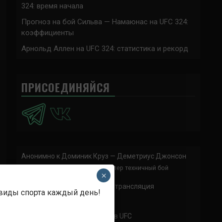
324: время начала
Прогноз на бой Сильва — Намаюнас на UFC 324:
коэффициенты
Арнольд Аллен на UFC 324: статистика и рекорд
ПРИСОЕДИНЯЙСЯ
Анонимно
к
Доминик Круз — Деметриус Джонсон
Спасибо что выложили этот супер техничный бой
×
Анонимно
к
UFC 324 прямая трансляция
 виды спорта каждый день!
А как смотреть с ноутбука?
Анонимно
к
Расписание боев UFC