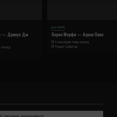
Бои ММА
в — Дрикус Дю
Лерон Мерфи — Аарон Пико
6 месяцев тому назад
Решит Сабитов
у назад