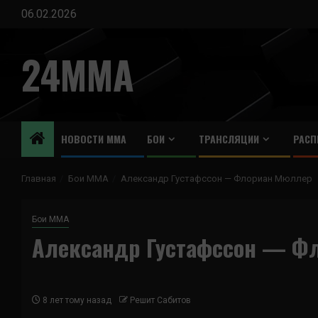
Перейти
06.02.2026
к
содержимому
24MMA
НОВОСТИ ММА
БОИ
ТРАНСЛЯЦИИ
РАСП
Главная
Бои ММА
Александр Густафссон — Флориан Мюллер
Бои ММА
Александр Густафссон — Ф
8 лет тому назад
Решит Сабитов