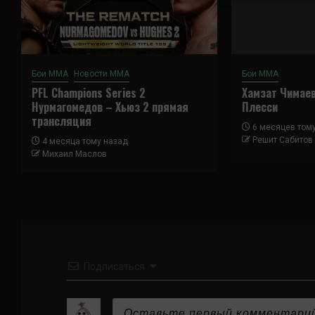
Бои ММА
Новости ММА
Бои ММА
PFL Champions Series 2
Хамзат Чимае
Нурмагомедов – Хьюз 2 прямая
Плесси
трансляция
6 месяцев том
Решит Сабитов
4 месяца тому назад
Михаил Маслов
Подписаться