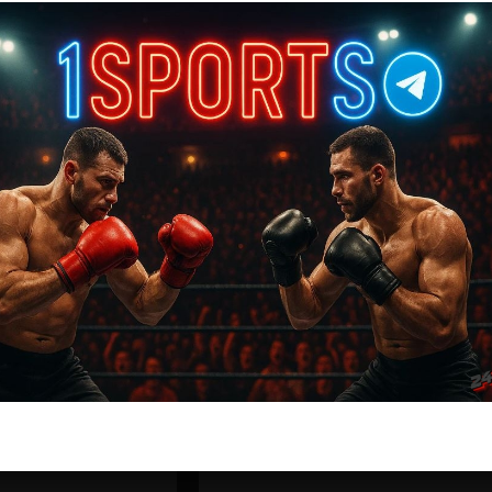
ас самые лучшие и актуальные события и мира
Далее
Александр Густафссон — Маттео Минонцио