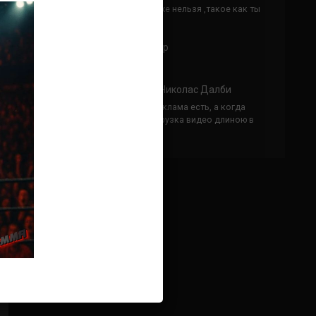
Кусок говна ты, существом даже нельзя ,такое как ты
назвать!
Анонимно
к
Конор МакГрегор
УЧ
Анонимно
к
Рэнди Браун — Николас Далби
не запускается ни один бой, реклама есть, а когда
заканчивается начинается загрузка видео длиною в
жизнь. Исправьте пожалуйста