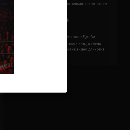
Кусок говна ты, существом даже нельзя ,такое как ты
назвать!
Анонимно
к
Конор МакГрегор
УЧ
Анонимно
к
Рэнди Браун — Николас Далби
не запускается ни один бой, реклама есть, а когда
заканчивается начинается загрузка видео длиною в
жизнь. Исправьте пожалуйста