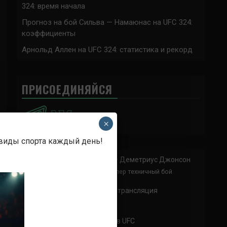
324: время начала
Прогноз на бой Сильва — Намаюнас на UFC 324:
коэффициенты
Арнольд Аллен на UFC 324: статистика и рекорд
ПРИСОЕДИНЯЙСЯ
×
 виды спорта каждый день!
Анонимно
к
Доминик Круз — Деметриус Джонсон
Спасибо что выложили этот супер техничный бой
Анонимно
к
UFC 324 прямая трансляция
А как смотреть с ноутбука?
Анонимно
к
Расписание боев UFC