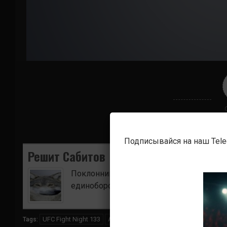
Подписывайся на наш Tel
Решит Сабитов
Поклонник боевых искусств. Ищу для в
единоборств.
UFC Fight Night 133
Алехандро Перес
Эдди Вайнлэнд
Tags: