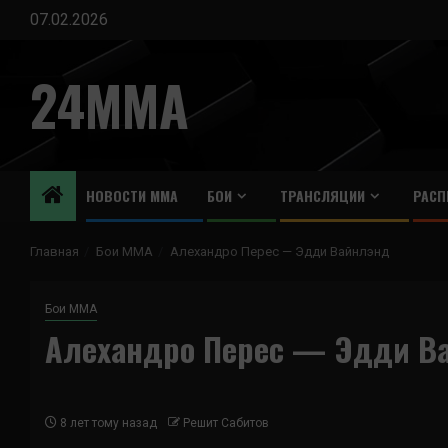
Перейти
07.02.2026
к
содержимому
24MMA
НОВОСТИ ММА
БОИ
ТРАНСЛЯЦИИ
РАСП
Главная
Бои ММА
Алехандро Перес — Эдди Вайнлэнд
Бои ММА
Алехандро Перес — Эдди В
8 лет тому назад
Решит Сабитов