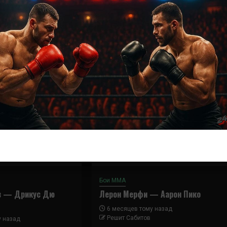
Далее
Кэт Зингано — Мэрион Рено
Бои ММА
в — Дрикус Дю
Лерон Мерфи — Аарон Пико
6 месяцев тому назад
Решит Сабитов
у назад