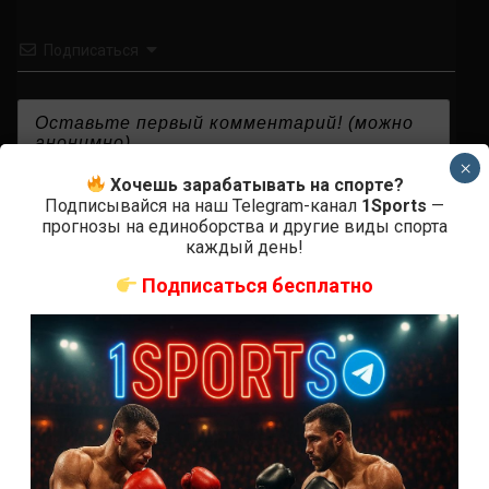
Подписаться
×
Хочешь зарабатывать на спорте?
{}
[+]
Подписывайся на наш Telegram-канал
1Sports
—
прогнозы на единоборства и другие виды спорта
каждый день!
0
КОММЕНТАРИЕВ
Подписаться бесплатно
СВЕЖИЕ ЗАПИСИ