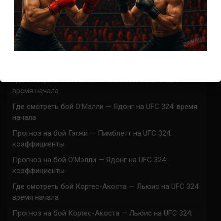
ACA 200 прямая трансляция
Марафон боев UFC 325 прямая трансляция
UFC 324 прямая трансляция
Марафон боев UFC 324 прямая трансляция
Где смотреть бой Гэтжи — Пимблетт на UFC 324:
время начала
Где смотреть бой О’Мэлли — Ядонг на UFC 324: время
начала
Прогноз на бой Гэтжи — Пимблетт на UFC 324:
коэффициенты
Прогноз на бой О’Мэлли — Ядонг на UFC 324:
коэффициенты
Где смотреть бой Кортес-Акоста — Льюис на UFC 324:
время начала
Прогноз на бой Кортес-Акоста — Льюис на UFC 324: