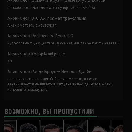
Анонимно
к
Доминик Круз — Деметриус Джонсон
Спасибо что выложили этот супер техничный бой
Анонимно
к
UFC 324 прямая трансляция
А как смотреть с ноутбука?
Анонимно
к
Расписание боев UFC
Кусок говна ты, существом даже нельзя ,такое как ты назвать!
Анонимно
к
Конор МакГрегор
УЧ
Анонимно
к
Рэнди Браун — Николас Далби
не запускается ни один бой, реклама есть, а когда
заканчивается начинается загрузка видео длиною в жизнь.
Исправьте пожалуйста
ВОЗМОЖНО, ВЫ ПРОПУСТИЛИ