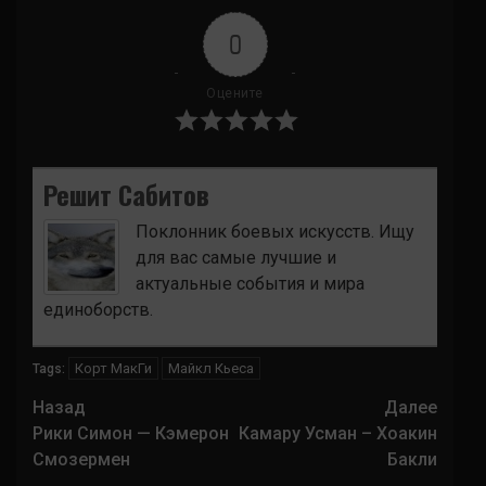
0
Оцените
Решит Сабитов
Поклонник боевых искусств. Ищу
для вас самые лучшие и
актуальные события и мира
единоборств.
Корт МакГи
Майкл Кьеса
Tags:
Навигация
Назад
Далее
записи
Рики Симон — Кэмерон
Камару Усман – Хоакин
Смозермен
Бакли