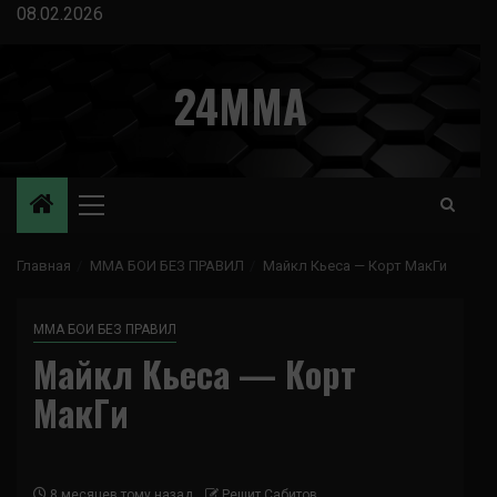
Перейти
08.02.2026
к
содержимому
24MMA
Основное
меню
Главная
ММА БОИ БЕЗ ПРАВИЛ
Майкл Кьеса — Корт МакГи
ММА БОИ БЕЗ ПРАВИЛ
Майкл Кьеса — Корт
МакГи
8 месяцев тому назад
Решит Сабитов