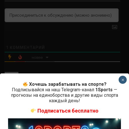
1
КОММЕНТАРИЙ
новее
×
Джон Дон
Хочешь зарабатывать на спорте?
3 лет назад
Подписывайся на наш Telegram-канал
1Sports
—
Молодец Мурадов! Осторожно прошел.
прогнозы на единоборства и другие виды спорта
Правда с дивана сразу видно что после того как
каждый день!
хорошо зацепился, надо ноги соперника контролировать
Подписаться бесплатно
и сгребать в кучу чтобы тот не двигался. Хабиб многому
всех научил