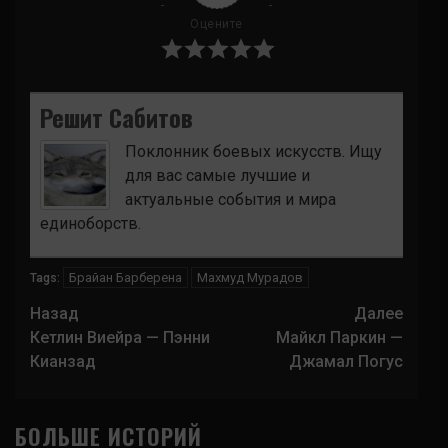
Оцените
Решит Сабитов
Поклонник боевых искусств. Ищу
для вас самые лучшие и
актуальные события и мира
единоборств.
Брайан Барберена
Махмуд Мурадов
Tags:
Навигация
Назад
Далее
записи
Кетлин Виейра — Пэнни
Майкл Паркин —
Кианзад
Джамал Погус
БОЛЬШЕ ИСТОРИЙ