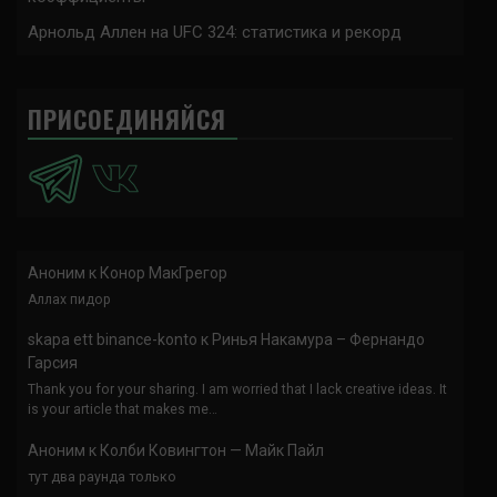
Арнольд Аллен на UFC 324: статистика и рекорд
ПРИСОЕДИНЯЙСЯ
Аноним
к
Конор МакГрегор
Аллах пидор
skapa ett binance-konto
к
Ринья Накамура – Фернандо
Гарсия
Thank you for your sharing. I am worried that I lack creative ideas. It
is your article that makes me…
Аноним
к
Колби Ковингтон — Майк Пайл
тут два раунда только