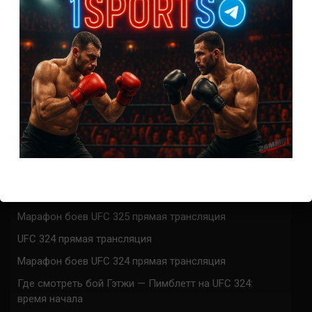
Ответить
0
СВЕЖИЕ ЗАПИСИ
ACA 200 прямая трансляция
Марафон боев UFC 325 прямая трансляция
UFC 324 прямая трансляция
Марафон боев UFC 324 прямая трансляция
Где смотреть бой Гэтжи — Пимблетт на UFC 324:
время начала