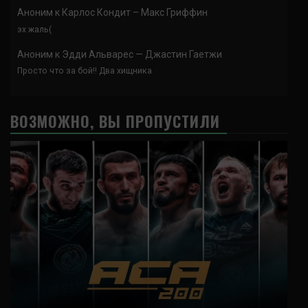
Аноним
к
Карлос Кондит – Макс Гриффин
эх жаль(
Аноним
к
Эдди Альварес — Джастин Гаетжи
Просто что за бой!! Два хищника
ВОЗМОЖНО, ВЫ ПРОПУСТИЛИ