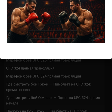
СВЕЖИЕ ЗАПИСИ
ACA 200 прямая трансляция
Марафон боев UFC 325 прямая трансляция
UFC 324 прямая трансляция
Марафон боев UFC 324 прямая трансляция
Где смотреть бой Гэтжи — Пимблетт на UFC 324:
время начала
Где смотреть бой О’Мэлли — Ядонг на UFC 324: время
начала
Прогноз на бой Гэтжи — Пимблетт на UFC 324: