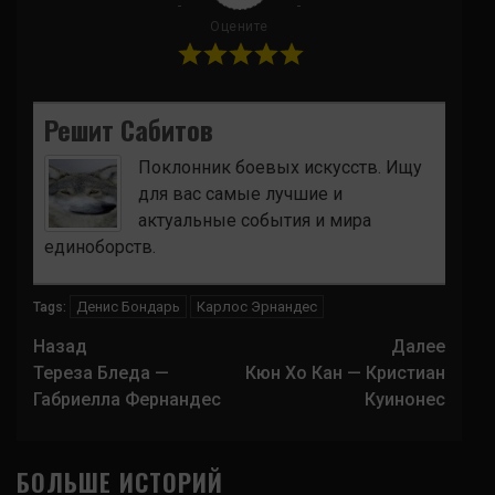
Оцените
Решит Сабитов
Поклонник боевых искусств. Ищу
для вас самые лучшие и
актуальные события и мира
единоборств.
Денис Бондарь
Карлос Эрнандес
Tags:
Навигация
Назад
Далее
записи
Тереза Бледа —
Кюн Хо Кан — Кристиан
Габриелла Фернандес
Куинонес
БОЛЬШЕ ИСТОРИЙ