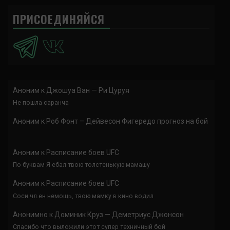
ПРИСОЕДИНЯЙСЯ
Аноним
к
Джошуа Ван — Ри Цуруя
Не пошла саранча
Аноним
к
Роб Фонт – Дейвесон Фигередо прогноз на бой
Аноним
к
Расписание боев UFC
По буквам Я ебал твою толстенькую мамашу
Аноним
к
Расписание боев UFC
Соси чл.ен немощь, твою мамку в кино водил
Анонимно
к
Доминик Круз — Деметриус Джонсон
Спасибо что выложили этот супер техничный бой