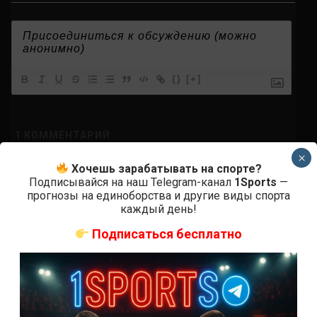
{}
[+]
1
КОММЕНТАРИЙ
×
новее
Хочешь зарабатывать на спорте?
Подписывайся на наш Telegram-канал
1Sports
—
прогнозы на единоборства и другие виды спорта
каждый день!
Руслан
2 лет назад
Подписаться бесплатно
Елы палы…Денчик Денчик
Ответить
0