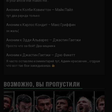
is your article that makes me…
Аноним
к
Колби Ковингтон — Майк Пайл
тут два раунда только
Аноним
к
Карлос Кондит – Макс Гриффин
эх жаль(
Аноним
к
Эдди Альварес — Джастин Гаетжи
Просто что за бой!! Два хищника
Аноним
к
Джастин Гаетжи — Дрю Фикетт
Я часто оставляю комментарий тут, Админ красавчик , отдуши
что вот так бои закидываешь
ВОЗМОЖНО, ВЫ ПРОПУСТИЛИ