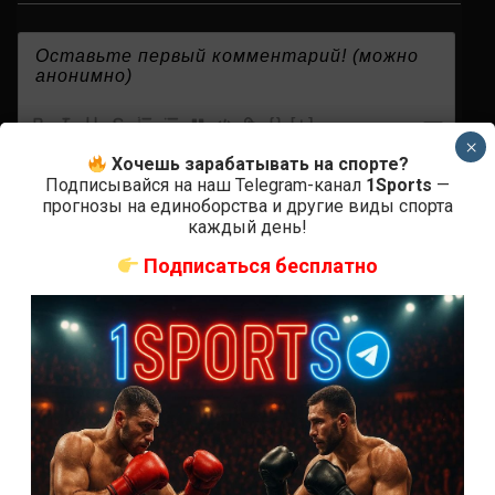
{}
[+]
×
Хочешь зарабатывать на спорте?
Подписывайся на наш Telegram-канал
1Sports
—
прогнозы на единоборства и другие виды спорта
0
КОММЕНТАРИЕВ
каждый день!
Подписаться бесплатно
СВЕЖИЕ ЗАПИСИ
ACA 200 прямая трансляция