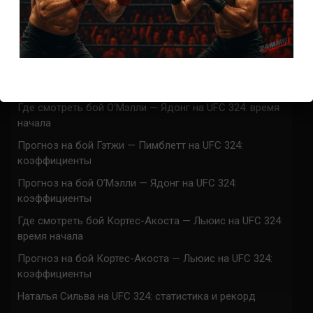
Марафон боев UFC 325 прямая трансляция
UFC 324 прямая трансляция
Марафон боев UFC 324 прямая трансляция
Где смотреть бой Гэтжи — Пимблетт на UFC 324:
время начала
Где смотреть бой О’Мэлли — Ядонг на UFC 324: время
начала
Прогноз на бой Гэтжи — Пимблетт на UFC 324:
коэффициенты
Прогноз на бой О’Мэлли — Ядонг на UFC 324:
коэффициенты
Где смотреть бой Кортес-Акоста — Льюис на UFC 324:
время начала
Прогноз на бой Кортес-Акоста — Льюис на UFC 324:
коэффициенты
Наталья Сильва на UFC 324: статистика и рекорд