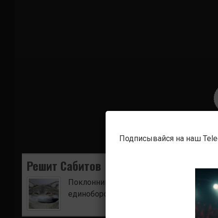
Подписывайся на наш Tel
Решит Сабитов
Поклонник боевых искусств. Ищу для в
единоборств.