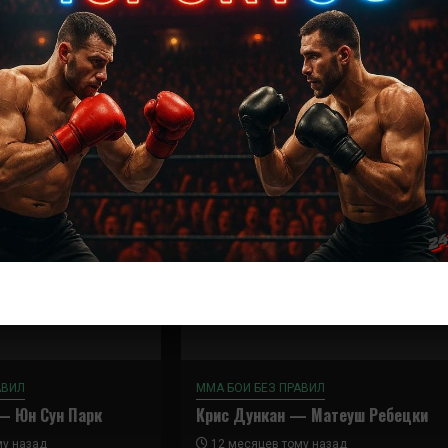
Далее
Абдул Разак Альхассан — Коди Брандейдж
АВИЛ
ММА БОИ БЕЗ ПРАВИЛ
— Юн Сун Парк
Крис Дункан — Матеуш Ребецки
му назад
12 месяцев тому назад