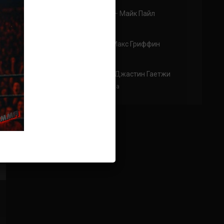
Аноним
к
Колби Ковингтон — Майк Пайл
тут два раунда только
Аноним
к
Карлос Кондит – Макс Гриффин
эх жаль(
Аноним
к
Эдди Альварес — Джастин Гаетжи
Просто что за бой!! Два хищника