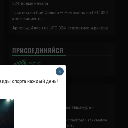
324: время начала
Прогноз на бой Сильва — Намаюнас на UFC 324:
коэффициенты
Арнольд Аллен на UFC 324: статистика и рекорд
ПРИСОЕДИНЯЙСЯ
×
 виды спорта каждый день!
Аноним
к
Конор МакГрегор
Аллах пидор
skapa ett binance-konto
к
Ринья Накамура –
Фернандо Гарсия
Thank you for your sharing. I am worried that I lack creative
ideas. It is your article that makes me…