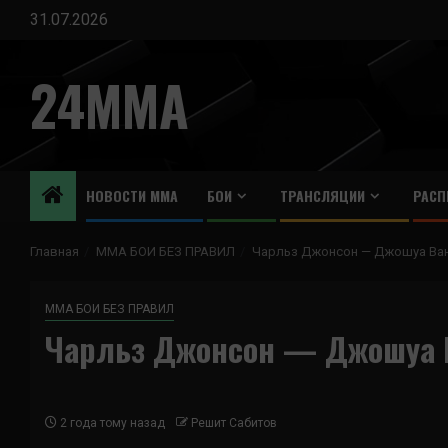
Перейти
31.07.2026
к
содержимому
24MMA
НОВОСТИ ММА
БОИ
ТРАНСЛЯЦИИ
РАСП
Главная
ММА БОИ БЕЗ ПРАВИЛ
Чарльз Джонсон — Джошуа Ва
ММА БОИ БЕЗ ПРАВИЛ
Чарльз Джонсон — Джошуа 
2 года тому назад
Решит Сабитов