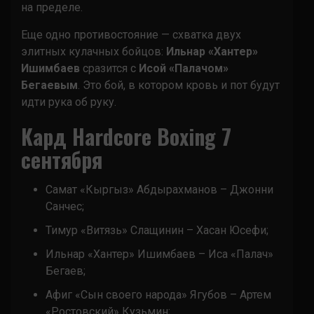
на пределе.
Еще одно противостояние — схватка двух
элитных кулачных бойцов:
Ильнар «Хантер»
Ишимбаев
сразится с
Исой «Палачом»
Бегаевым
. Это бой, в котором кровь и пот будут
идти рука об руку.
Кард Hardcore Boxing 7
сентября
Самат «Кыргыз» Абдырахманов – Джонни
Санчес;
Тимур «Витязь» Слащинин – Хасан Юсефи;
Ильнар «Хантер» Ишимбаев – Иса «Палач»
Бегаев;
Афиг «Сын своего народа» Ягубов – Артем
«Ростовский» Кузьмин;