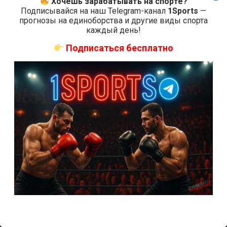
Хочешь зарабатывать на спорте?
Мозес Итаума — Диллиан Уайт прямая трансляция
Подписывайся на наш Telegram-канал
1Sports
—
прогнозы на единоборства и другие виды спорта
6 месяцев тому назад
Михаил Маслов
каждый день!
Подписаться бесплатно
Трансляции бокса
Сауль Канело Альварес — Уильям Скалл прямая
трансляция