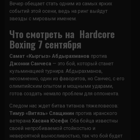
Вечер обещает стать одним из самых ярких
событий этой осени, ведь на ринг выйдут
звезды с мировым именем.
Что смотреть на Hardcore
Boxing 7 сентября
Самат «Кыргыз» Абдырахманов
против
Джонни Санчеса
— это бой, который станет
кульминацией турнира. Абдырахманов,
несомненно, один из фаворитов, но Санчес, с его
олимпийским опытом и мощными ударами,
готов создать немало проблем для оппонента.
Следом нас ждет битва титанов тяжеловесов:
Тимур «Витязь» Слащинин
против иранского
ветерана
Хасана Юсефи
. Оба бойца известны
своей непробиваемой стойкостью и
невероятной выносливостью, так что бой будет