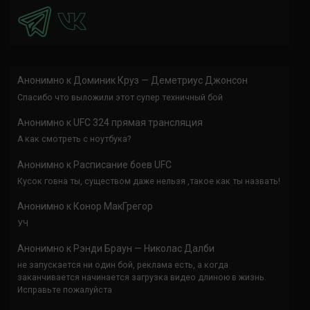
Анонимно
к
Доминик Круз — Деметриус Джонсон
Спасибо что выложили этот супер техничный бой
Анонимно
к
UFC 324 прямая трансляция
А как смотреть с ноутбука?
Анонимно
к
Расписание боев UFC
Кусок говна ты, существом даже нельзя ,такое как ты назвать!
Анонимно
к
Конор МакГрегор
УЧ
Анонимно
к
Рэнди Браун — Николас Далби
не запускается ни один бой, реклама есть, а когда
заканчивается начинается загрузка видео длиною в жизнь.
Исправьте пожалуйста