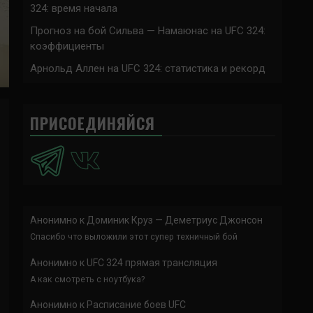
324: время начала
Прогноз на бой Сильва — Намаюнас на UFC 324:
коэффициенты
Арнольд Аллен на UFC 324: статистика и рекорд
ПРИСОЕДИНЯЙСЯ
Анонимно
к
Доминик Круз — Деметриус Джонсон
Спасибо что выложили этот супер техничный бой
Анонимно
к
UFC 324 прямая трансляция
А как смотреть с ноутбука?
Анонимно
к
Расписание боев UFC