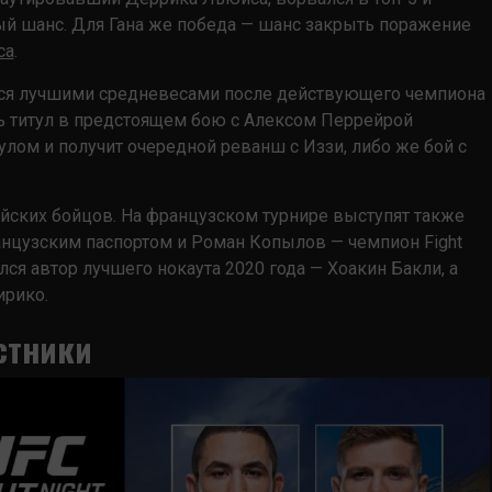
й шанс. Для Гана же победа — шанс закрыть поражение
са
.
тся лучшими средневесами после действующего чемпиона
ь титул в предстоящем бою с Алексом Перрейрой
тулом и получит очередной реванш с Иззи, либо же бой с
йских бойцов. На французском турнире выступят также
анцузским паспортом и Роман Копылов — чемпион Fight
лся автор лучшего нокаута 2020 года — Хоакин Бакли, а
ирико.
астники