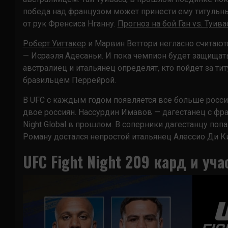
победа над французом может принести ему титульны
от рук Френсиса Нганну.
Прогноз на бой Ган vs. Туива
Роберт Уиттакер
и Марвин Веттори негласно считаю
— Исраэля Адесаньи. И пока чемпион будет защищат
австралиец и итальянец определят, кто пойдет за ти
бразильцем Перрейрой.
В UFC с каждым годом появляется все больше росси
двое россиян. Нассурдин Имавов — дагестанец с фр
Night Global в прошлом. В соперники дагестанцу попа
Роману достался непростой итальянец Алессио Ди К
UFC Fight Night 209 кард и уч