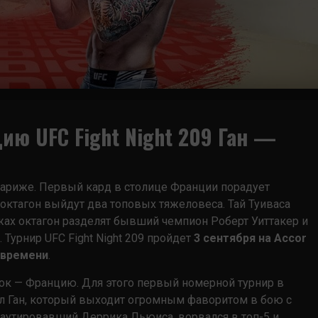
ию UFC Fight Night 209 Ган —
 Париже. Первый кард в столице Франции порадует
октагон выйдут два топовых тяжеловеса. Тай Туиваса
яжах октагон разделят бывший чемпион Роберт Уиттакер и
 Турнир UFC Fight Night 209 пройдет
3 сентября на Accor
 времени
.
ок — Францию. Для этого первый номерной турнир в
л Ган, который выходит огромным фаворитом в бою с
каутировавший Деррика Льюиса, ворвался в топ-5 и