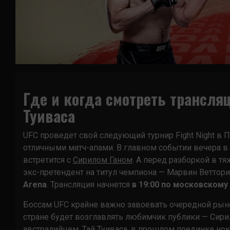
Где и когда смотреть трансляц
Туиваса
UFC проведет свой следующий турнир Fight Night в
отличными матч-апами. В главном событии вечера в 
встретится с
Сирилом Ганом
. А перед разборкой в т
экс-претендент на титул чемпиона — Марвин Веттори.
Arena
. Трансляция начнется
в 19:00 по московскому
Боссам UFC крайне важно завоевать очередной рын
стране будет возглавлять любимчик публики — Сири
австралийцем. Тай Туиваса, в прошлом поединке но