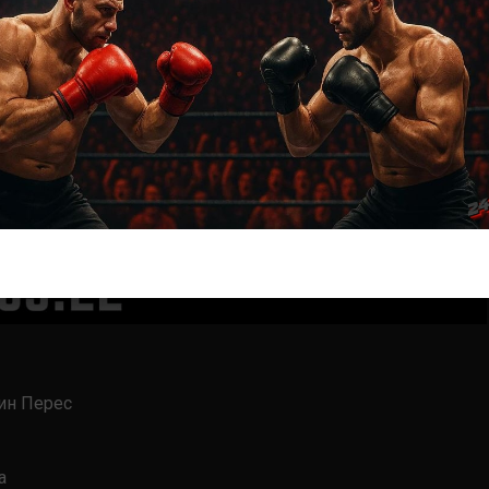
ин Перес
а