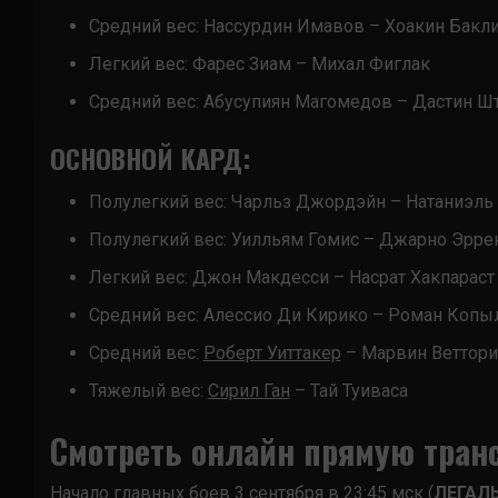
Средний вес: Нассурдин Имавов – Хоакин Бакл
Легкий вес: Фарес Зиам – Михал Фиглак
Средний вес: Абусупиян Магомедов – Дастин Ш
ОСНОВНОЙ КАРД:
Полулегкий вес: Чарльз Джордэйн – Натаниэль
Полулегкий вес: Уилльям Гомис – Джарно Эрре
Легкий вес: Джон Макдесси – Насрат Хакпараст
Средний вес: Алессио Ди Кирико – Роман Копы
Средний вес:
Роберт Уиттакер
– Марвин Веттори
Тяжелый вес:
Сирил Ган
– Тай Туиваса
Смотреть онлайн прямую тран
Начало главных боев 3 сентября в 23:45 мск (
ЛЕГАЛ