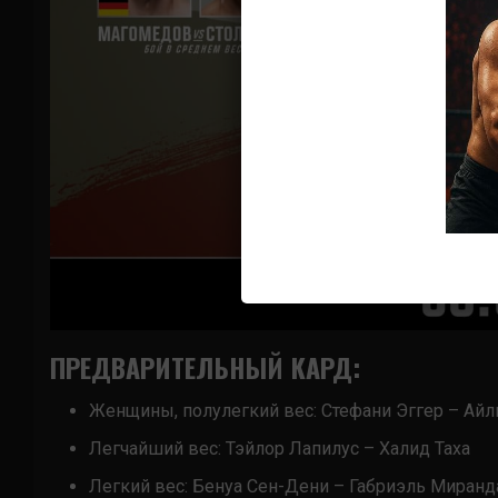
ПРЕДВАРИТЕЛЬНЫЙ КАРД:
Женщины, полулегкий вес: Стефани Эггер – Айл
Легчайший вес: Тэйлор Лапилус – Халид Таха
Легкий вес: Бенуа Сен-Дени – Габриэль Миранд