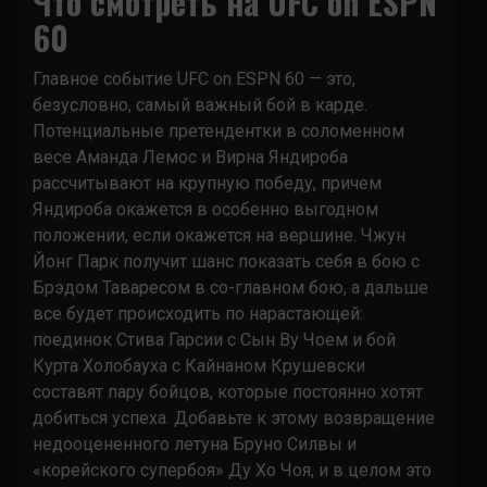
Что смотреть на UFC on ESPN
60
Главное событие UFC on ESPN 60 — это,
безусловно, самый важный бой в карде.
Потенциальные претендентки в соломенном
весе Аманда Лемос и Вирна Яндироба
рассчитывают на крупную победу, причем
Яндироба окажется в особенно выгодном
положении, если окажется на вершине. Чжун
Йонг Парк получит шанс показать себя в бою с
Брэдом Таваресом в со-главном бою, а дальше
все будет происходить по нарастающей:
поединок Стива Гарсии с Сын Ву Чоем и бой
Курта Холобауха с Кайнаном Крушевски
составят пару бойцов, которые постоянно хотят
добиться успеха. Добавьте к этому возвращение
недооцененного летуна Бруно Силвы и
«корейского супербоя» Ду Хо Чоя, и в целом это