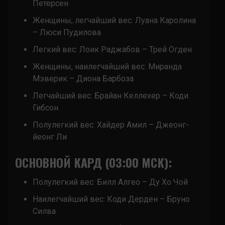
Петерсен
Женщины, легчайший вес: Луана Каролина
– Люси Пудилова
Легкий вес: Лоик Раджабов – Трей Огден
Женщины, наилегчайший вес: Миранда
Мэверик – Диона Барбоза
Легчайший вес: Брайан Келлехер – Коди
Гибсон
Полулегкий вес: Хайдер Амил – Джеонг-
йеонг Ли
ОСНОВНОЙ КАРД (03:00 МСК):
Полулегкий вес: Билл Алгео – Ду Хо Чой
Наилегчайший вес: Коди Дерден – Бруно
Силва