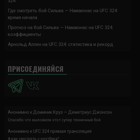
324
Где смотреть бой Сильва — Намаюнас на UFC 324:
время начала
Прогноз на бой Сильва — Намаюнас на UFC 324:
коэффициенты
Арнольд Аллен на UFC 324: статистика и рекорд
ПРИСОЕДИНЯЙСЯ
Анонимно
к
Доминик Круз — Деметриус Джонсон
Спасибо что выложили этот супер техничный бой
Анонимно
к
UFC 324 прямая трансляция
А как смотреть с ноутбука?