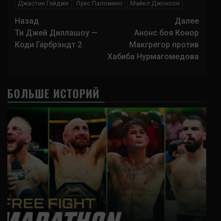
Джастин Гейджи
Луис Паломино
Майкл Джонсон
Навигация
Назад
Далее
записи
Ти Джей Диллашоу —
Анонс боя Конор
Коди Гарбрэндт 2
Макгрегор против
Хабиба Нурмагомедова
БОЛЬШЕ ИСТОРИЙ