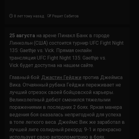
8 лет тому назад
Решит Сабитов
25 августа
на арене Пинакл Банк в городе
Линкольн (США) состоится турнир UFC Fight Night
135: Gaethje vs. Vick. Прямая онлайн
трансляция UFC Fight Night 135: Gaethje vs.
Vick будет доступна на нашем сайте.
Главный бой:
Джастин Гейджи
против Джеймса
Вика. Отчаянный рубака Гейджи переживает не
лучший отрезок своей бойцовской карьеры.
Великолепный дебют сменился тяжелыми
поражениями в последних 2 боях. Яркая манера
ведения боя оказалась непригодной для успеха
в топе легкого веса. Джеймс Вик же заработал в
лучшей лиге солидный рекорд: 9-1 и прекрасно
использует свою антропометрию в боях.