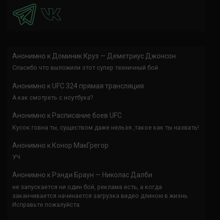
Анонимно
к
Доминик Круз — Деметриус Джонсон
Спасибо что выложили этот супер техничный бой
Анонимно
к
UFC 324 прямая трансляция
А как смотреть с ноутбука?
Анонимно
к
Расписание боев UFC
Кусок говна ты, существом даже нельзя ,такое как ты назвать!
Анонимно
к
Конор МакГрегор
УЧ
Анонимно
к
Рэнди Браун — Николас Далби
не запускается ни один бой, реклама есть, а когда
заканчивается начинается загрузка видео длиною в жизнь.
Исправьте пожалуйста