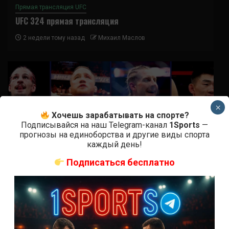
Прямая трансляция UFC
UFC 324 прямая трансляция
2 недели тому назад
Михаил Маслов
×
Хочешь зарабатывать на спорте?
Подписывайся на наш Telegram-канал
1Sports
—
прогнозы на единоборства и другие виды спорта
каждый день!
Подписаться бесплатно
Прямая трансляция UFC
Марафон боев UFC 324 прямая трансляция