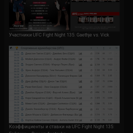
Участники UFC Fight Night 135: Gaethje vs. Vick
Коэффициенты и ставки на UFC Fight Night 135: