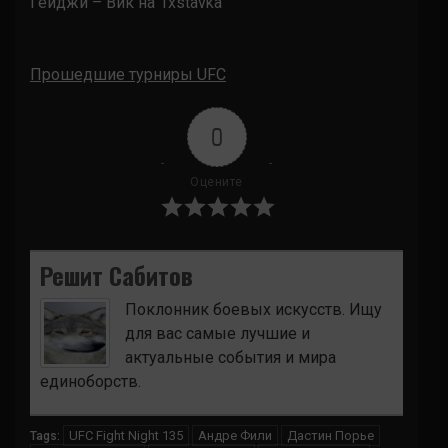
Гейджи – Вик на 1xstavka
Прошедшие турниры UFC
0
Оцените
Решит Сабитов
Поклонник боевых искусств. Ищу
для вас самые лучшие и
актуальные события и мира
единоборств.
UFC Fight Night 135
Андре Фили
Дастин Порье
Tags: