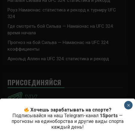
Наталья Сильва на UFC 324: статистика и рекорд
Роуз Намаюнас: статистика и рекорд к турниру UFC
324
Где смотреть бой Сильва — Намаюнас на UFC 324:
время начала
Прогноз на бой Сильва — Намаюнас на UFC 324:
коэффициенты
Арнольд Аллен на UFC 324: статистика и рекорд
ПРИСОЕДИНЯЙСЯ
×
Хочешь зарабатывать на спорте?
Подписывайся на наш Telegram-канал
1Sports
—
прогнозы на единоборства и другие виды спорта
Анонимно
к
Доминик Круз — Деметриус Джонсон
каждый день!
Спасибо что выложили этот супер техничный бой