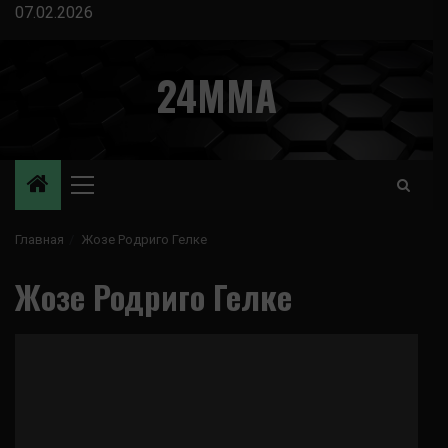
Перейти
07.02.2026
к
содержимому
24MMA
Основное
меню
Главная
Жозе Родриго Гелке
Жозе Родриго Гелке