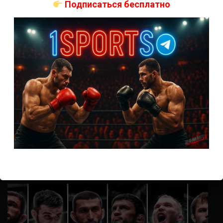
Подписаться бесплатно
Анонимно
к
UFC 324 прямая трансляция
А как смотреть с ноутбука?
Анонимно
к
Расписание боев UFC
Кусок говна ты, существом даже нельзя ,такое как ты назвать!
Анонимно
к
Конор МакГрегор
УЧ
Анонимно
к
Рэнди Браун — Николас Далби
не запускается ни один бой, реклама есть, а когда
заканчивается начинается загрузка видео длиною в жизнь.
Исправьте пожалуйста
ВОЗМОЖНО, ВЫ ПРОПУСТИЛИ