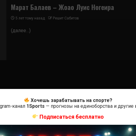
Марат Балаев – Жоао Луис Ногеира
5 лет тому назад
Решит Сабитов
(далее…)
Хочешь зарабатывать на спорте?
egram-канал
1Sports
— прогнозы на единоборства и другие
Подписаться бесплатно