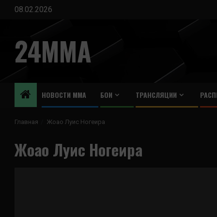
Перейти
08.02.2026
к
содержимому
24MMA
НОВОСТИ ММА
БОИ
ТРАНСЛЯЦИИ
РАСП
Главная
Жоао Луис Ногеира
Жоао Луис Ногеира