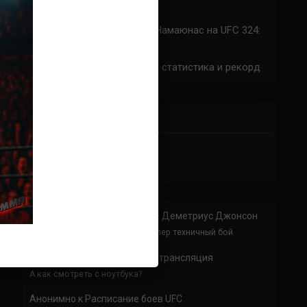
324: время начала
Прогноз на бой Сильва — Намаюнас на UFC 324:
коэффициенты
Арнольд Аллен на UFC 324: статистика и рекорд
ПРИСОЕДИНЯЙСЯ
Анонимно
к
Доминик Круз — Деметриус Джонсон
Спасибо что выложили этот супер техничный бой
Анонимно
к
UFC 324 прямая трансляция
А как смотреть с ноутбука?
Анонимно
к
Расписание боев UFC