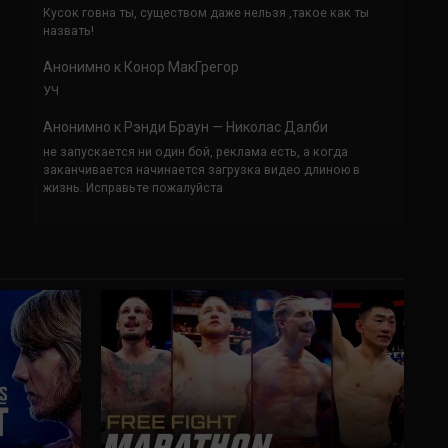
Кусок говна ты, существом даже нельзя ,такое как ты
назвать!
Анонимно
к
Конор МакГрегор
УЧ
Анонимно
к
Рэнди Браун — Николас Далби
не запускается ни один бой, реклама есть, а когда
заканчивается начинается загрузка видео длиною в
жизнь. Исправьте пожалуйста