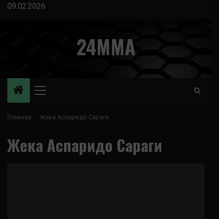
Перейти
09.02.2026
к
содержимому
24MMA
Основное
меню
Главная
Жека Аспаридо Сараги
Жека Аспаридо Сараги