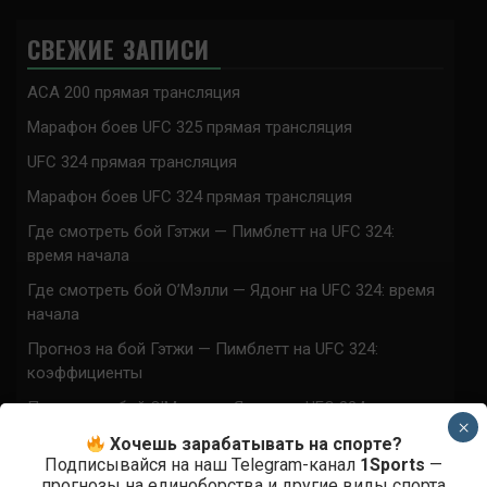
СВЕЖИЕ ЗАПИСИ
ACA 200 прямая трансляция
Марафон боев UFC 325 прямая трансляция
UFC 324 прямая трансляция
Марафон боев UFC 324 прямая трансляция
Где смотреть бой Гэтжи — Пимблетт на UFC 324:
время начала
Где смотреть бой О’Мэлли — Ядонг на UFC 324: время
начала
Прогноз на бой Гэтжи — Пимблетт на UFC 324:
коэффициенты
Прогноз на бой О’Мэлли — Ядонг на UFC 324:
×
коэффициенты
Хочешь зарабатывать на спорте?
Подписывайся на наш Telegram-канал
1Sports
—
Где смотреть бой Кортес-Акоста — Льюис на UFC 324:
прогнозы на единоборства и другие виды спорта