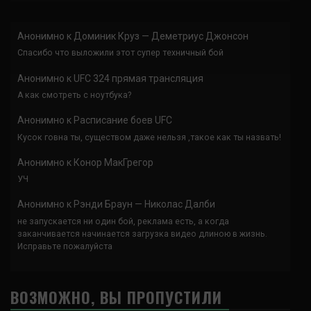
Анонимно
к
Доминик Круз — Деметриус Джонсон
Спасибо что выложили этот супер техничный бой
Анонимно
к
UFC 324 прямая трансляция
А как смотреть с ноутбука?
Анонимно
к
Расписание боев UFC
Кусок говна ты, существом даже нельзя ,такое как ты назвать!
Анонимно
к
Конор МакГрегор
УЧ
Анонимно
к
Рэнди Браун — Николас Далби
не запускается ни один бой, реклама есть, а когда
заканчивается начинается загрузка видео длиною в жизнь.
Исправьте пожалуйста
ВОЗМОЖНО, ВЫ ПРОПУСТИЛИ