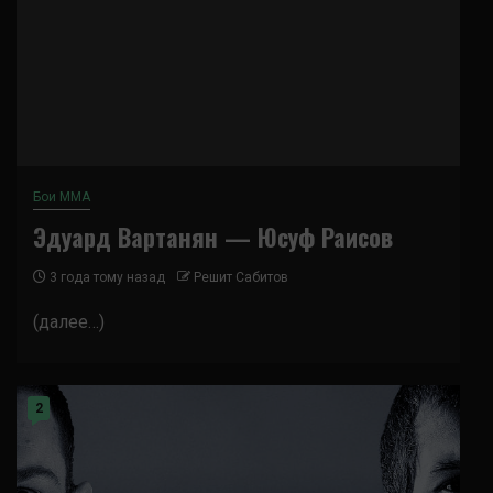
Бои ММА
Эдуард Вартанян — Юсуф Раисов
3 года тому назад
Решит Сабитов
(далее…)
2