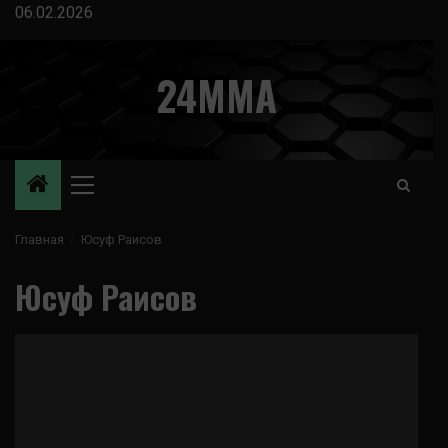
Перейти
06.02.2026
к
содержимому
24MMA
Основное
меню
Главная
Юсуф Раисов
Юсуф Раисов