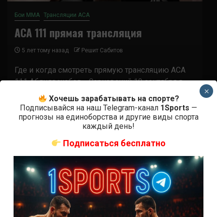
Бои ММА
Трансляции ACA
ACA 111 прямая трансляция
5 лет тому назад
Решит Сабитов
Где и когда смотреть прямую трансляцию ACA
111 Абдулвахабов - Сарнавский 19 сентября в
×
17:00 мск начнется турнир АСА 111!...
Хочешь зарабатывать на спорте?
Подписывайся на наш Telegram-канал
1Sports
—
прогнозы на единоборства и другие виды спорта
каждый день!
Подписаться бесплатно