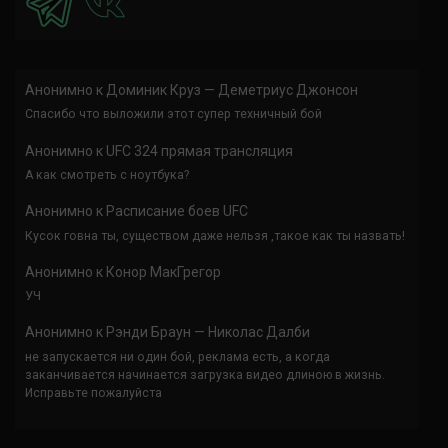
Анонимно
к
Доминик Круз — Деметриус Джонсон
Спасибо что выложили этот супер техничный бой
Анонимно
к
UFC 324 прямая трансляция
А как смотреть с ноутбука?
Анонимно
к
Расписание боев UFC
Кусок говна ты, существом даже нельзя ,такое как ты назвать!
Анонимно
к
Конор МакГрегор
УЧ
Анонимно
к
Рэнди Браун — Николас Далби
не запускается ни один бой, реклама есть, а когда
заканчивается начинается загрузка видео длиною в жизнь.
Исправьте пожалуйста