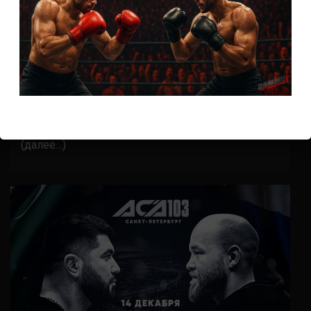
Бои ММА
Юсуф Раисов – Раймундо Батиста
6 лет тому назад
Решит Сабитов
(далее…)