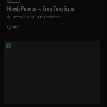
Юсуф Раисов – Егор Голубцов
5 лет тому назад
Решит Сабитов
(далее…)
7