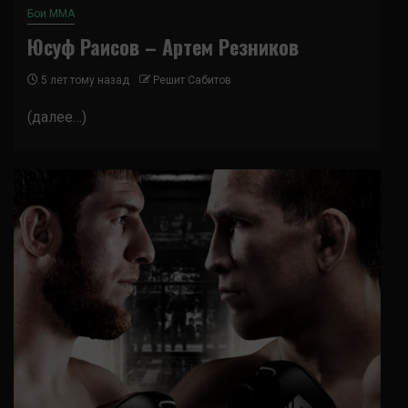
Бои ММА
Юсуф Раисов – Артем Резников
5 лет тому назад
Решит Сабитов
(далее…)