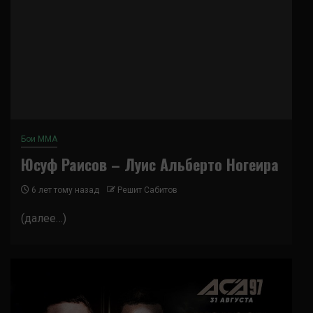
Бои ММА
Юсуф Раисов – Луис Альберто Ногеира
6 лет тому назад
Решит Сабитов
(далее…)