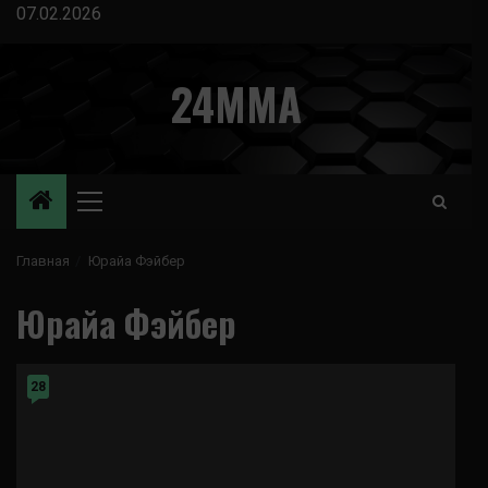
Перейти
07.02.2026
к
содержимому
24MMA
Основное
меню
Главная
Юрайа Фэйбер
Юрайа Фэйбер
28