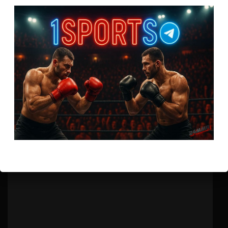
Бои ММА
Доминик Круз — Юрайа Фэйбер 3
8 лет тому назад
Решит Сабитов
(далее…)