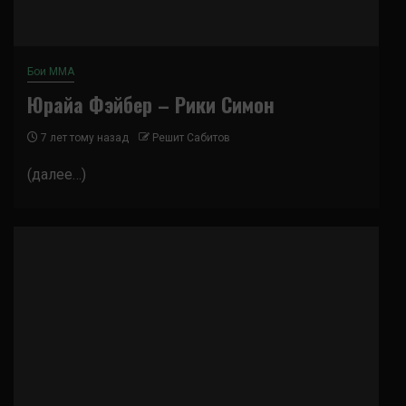
Бои ММА
Юрайа Фэйбер – Рики Симон
7 лет тому назад
Решит Сабитов
(далее…)