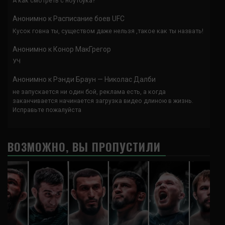
А как смотреть с ноутбука?
Анонимно
к
Расписание боев UFC
Кусок говна ты, существом даже нельзя ,такое как ты назвать!
Анонимно
к
Конор МакГрегор
УЧ
Анонимно
к
Рэнди Браун — Николас Далби
не запускается ни один бой, реклама есть, а когда
заканчивается начинается загрузка видео длиною в жизнь.
Исправьте пожалуйста
ВОЗМОЖНО, ВЫ ПРОПУСТИЛИ