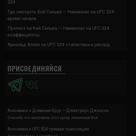
324
Где смотреть бой Сильва — Намаюнас на UFC 324:
время начала
Прогноз на бой Сильва — Намаюнас на UFC 324:
коэффициенты
Арнольд Аллен на UFC 324: статистика и рекорд
ПРИСОЕДИНЯЙСЯ
Анонимно
к
Доминик Круз — Деметриус Джонсон
Спасибо что выложили этот супер техничный бой
Анонимно
к
UFC 324 прямая трансляция