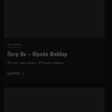
Бои ММА
Петр Ян – Юрайя Фейбер
6 лет тому назад
Решит Сабитов
(далее…)