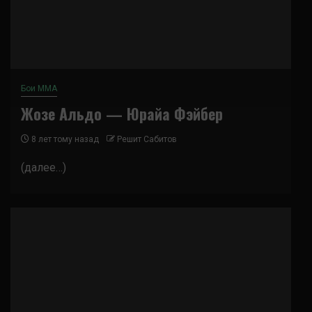
Бои ММА
Жозе Альдо — Юрайа Фэйбер
8 лет тому назад
Решит Сабитов
(далее…)