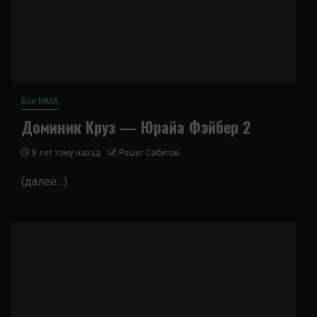
Бои ММА
Доминик Круз — Юрайа Фэйбер 2
8 лет тому назад
Решит Сабитов
(далее…)