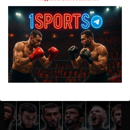
А как смотреть с ноутбука?
Анонимно
к
Расписание боев UFC
Кусок говна ты, существом даже нельзя ,такое как ты назвать!
Анонимно
к
Конор МакГрегор
УЧ
Анонимно
к
Рэнди Браун — Николас Далби
не запускается ни один бой, реклама есть, а когда
заканчивается начинается загрузка видео длиною в жизнь.
Исправьте пожалуйста
ВОЗМОЖНО, ВЫ ПРОПУСТИЛИ