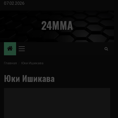
Перейти
07.02.2026
к
содержимому
24MMA
Основное
меню
Главная
Юки Ишикава
Юки Ишикава