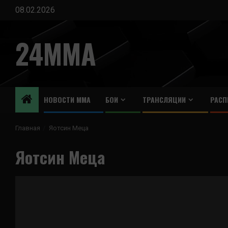
Перейти
08.02.2026
к
содержимому
24MMA
НОВОСТИ ММА
БОИ
ТРАНСЛЯЦИИ
РАСП
Главная
Яотсин Меца
Яотсин Меца