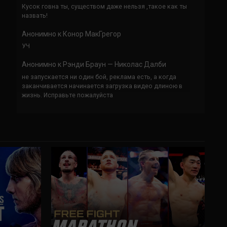
Кусок говна ты, существом даже нельзя ,такое как ты
назвать!
Анонимно
к
Конор МакГрегор
УЧ
Анонимно
к
Рэнди Браун — Николас Далби
не запускается ни один бой, реклама есть, а когда
заканчивается начинается загрузка видео длиною в
жизнь. Исправьте пожалуйста