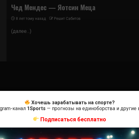
Чед Мендес — Яотсин Меца
8 лет тому назад
Решит Сабитов
(далее…)
Хочешь зарабатывать на спорте?
egram-канал
1Sports
— прогнозы на единоборства и другие
Подписаться бесплатно