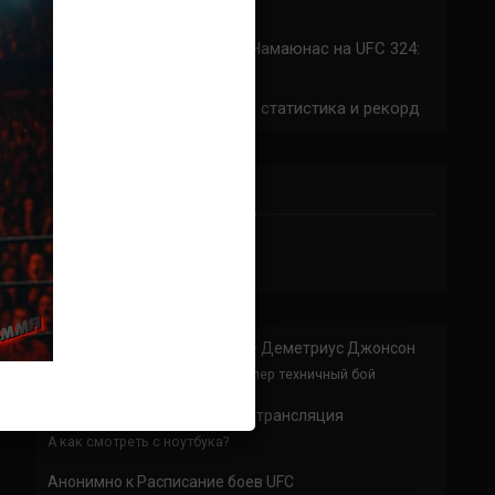
324: время начала
Прогноз на бой Сильва — Намаюнас на UFC 324:
коэффициенты
Арнольд Аллен на UFC 324: статистика и рекорд
ПРИСОЕДИНЯЙСЯ
Анонимно
к
Доминик Круз — Деметриус Джонсон
Спасибо что выложили этот супер техничный бой
Анонимно
к
UFC 324 прямая трансляция
А как смотреть с ноутбука?
Анонимно
к
Расписание боев UFC