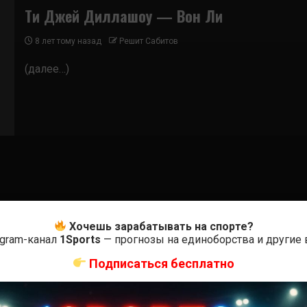
Ти Джей Диллашоу — Вон Ли
8 лет тому назад
Решит Сабитов
(далее…)
Хочешь зарабатывать на спорте?
egram-канал
1Sports
— прогнозы на единоборства и другие
Подписаться бесплатно