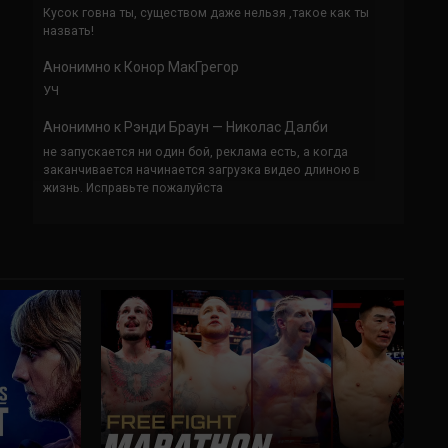
Кусок говна ты, существом даже нельзя ,такое как ты
назвать!
Анонимно
к
Конор МакГрегор
УЧ
Анонимно
к
Рэнди Браун — Николас Далби
не запускается ни один бой, реклама есть, а когда
заканчивается начинается загрузка видео длиною в
жизнь. Исправьте пожалуйста