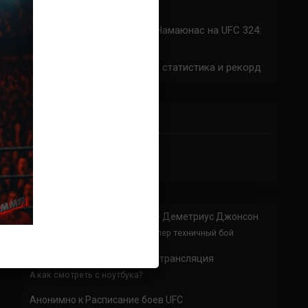
324: время начала
Прогноз на бой Сильва — Намаюнас на UFC 324:
коэффициенты
Арнольд Аллен на UFC 324: статистика и рекорд
ПРИСОЕДИНЯЙСЯ
Анонимно
к
Доминик Круз — Деметриус Джонсон
Спасибо что выложили этот супер техничный бой
Анонимно
к
UFC 324 прямая трансляция
А как смотреть с ноутбука?
Анонимно
к
Расписание боев UFC