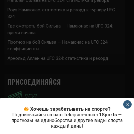
Наталья Сильва на UFC 324: статистика и рекорд
Роуз Намаюнас: статистика и рекорд к турниру UFC
324
Где смотреть бой Сильва — Намаюнас на UFC 324:
время начала
Прогноз на бой Сильва — Намаюнас на UFC 324:
коэффициенты
Арнольд Аллен на UFC 324: статистика и рекорд
ПРИСОЕДИНЯЙСЯ
×
Хочешь зарабатывать на спорте?
Подписывайся на наш Telegram-канал
1Sports
—
прогнозы на единоборства и другие виды спорта
Анонимно
к
Доминик Круз — Деметриус Джонсон
каждый день!
Спасибо что выложили этот супер техничный бой