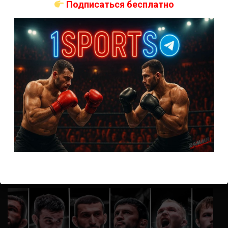
Подписаться бесплатно
Анонимно
к
UFC 324 прямая трансляция
А как смотреть с ноутбука?
Анонимно
к
Расписание боев UFC
Кусок говна ты, существом даже нельзя ,такое как ты назвать!
Анонимно
к
Конор МакГрегор
УЧ
Анонимно
к
Рэнди Браун — Николас Далби
не запускается ни один бой, реклама есть, а когда
заканчивается начинается загрузка видео длиною в жизнь.
Исправьте пожалуйста
ВОЗМОЖНО, ВЫ ПРОПУСТИЛИ