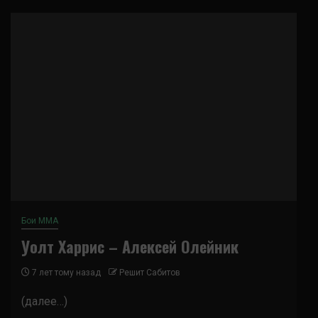
Бои ММА
Уолт Харрис – Алексей Олейник
7 лет тому назад
Решит Сабитов
(далее…)