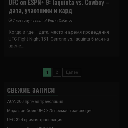
UFC on ESPN+ 9: Iaquinta vs. Cowboy –
дата, участники и кард
7 лет тому назад
Решит Сабитов
Когда и где – дата, место и время проведения
UFC Fight Night 151: Cerrone vs. Iaquinta 5 мая на
арене...
Пагинация
1
2
Далее
записей
СВЕЖИЕ ЗАПИСИ
ACA 200 прямая трансляция
Марафон боев UFC 325 прямая трансляция
UFC 324 прямая трансляция