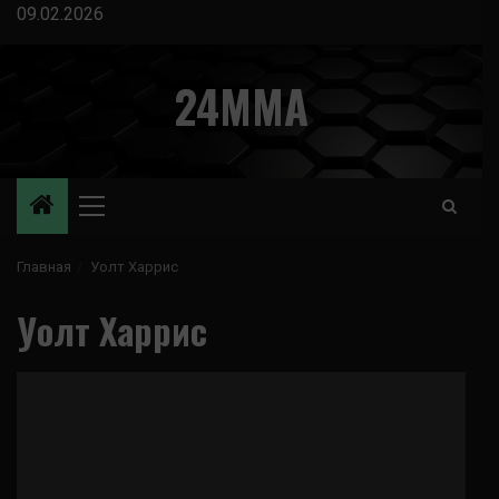
Перейти
09.02.2026
к
содержимому
24MMA
Основное
меню
Главная
Уолт Харрис
Уолт Харрис