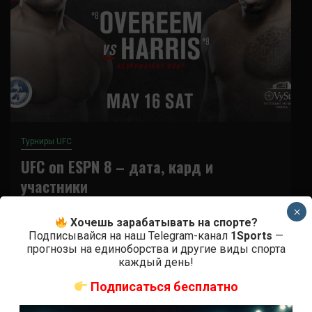
Турниры UFC
UFC on ESPN 8 – дата, кард и
участники
×
6 лет тому назад
Решит Сабитов
Хочешь зарабатывать на спорте?
Подписывайся на наш Telegram-канал
1Sports
—
UFC on ESPN 8 – это предстоящий турнир Ultimate
прогнозы на единоборства и другие виды спорта
Fighting Championship, который планируется
каждый день!
провести 17 мая в городе Джэксонвилл, штата...
Подписаться бесплатно