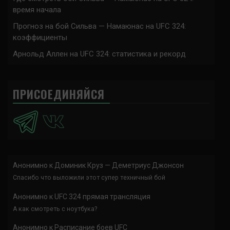
время начала
Прогноз на бой Сильва — Намаюнас на UFC 324:
коэффициенты
Арнольд Аллен на UFC 324: статистика и рекорд
ПРИСОЕДИНЯЙСЯ
Анонимно
к
Доминик Круз — Деметриус Джонсон
Спасибо что выложили этот супер техничный бой
Анонимно
к
UFC 324 прямая трансляция
А как смотреть с ноутбука?
Анонимно
к
Расписание боев UFC