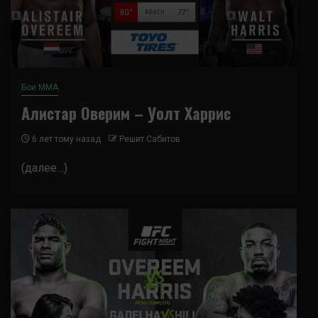
Бои ММА
Алистар Оверим – Уолт Харрис
6 лет тому назад
Решит Сабитов
(далее…)