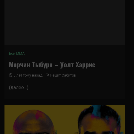
Бои ММА
Марчин Тыбура – Уолт Харрис
5 лет тому назад
Решит Сабитов
(далее…)