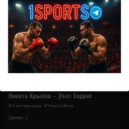
Бои ММА
Никита Крылов – Уолт Харрис
6 лет тому назад
Решит Сабитов
(далее…)