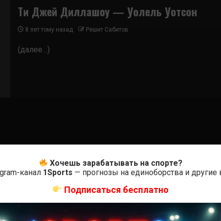
Ти Джей Диллашоу — Уолель Уотсон
8 лет тому назад
Решит Сабитов
(далее…)
Хочешь зарабатывать на спорте?
egram-канал
1Sports
— прогнозы на единоборства и другие
Подписаться бесплатно