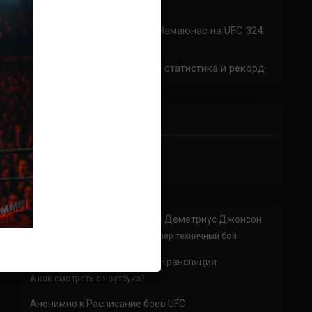
324: время начала
Прогноз на бой Сильва — Намаюнас на UFC 324:
коэффициенты
Арнольд Аллен на UFC 324: статистика и рекорд
ПРИСОЕДИНЯЙСЯ
Анонимно
к
Доминик Круз — Деметриус Джонсон
Спасибо что выложили этот супер техничный бой
Анонимно
к
UFC 324 прямая трансляция
А как смотреть с ноутбука?
Анонимно
к
Расписание боев UFC