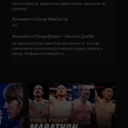
Кусок говна ты, существом даже нельзя ,такое как ты
назвать!
Анонимно
к
Конор МакГрегор
УЧ
Анонимно
к
Рэнди Браун — Николас Далби
не запускается ни один бой, реклама есть, а когда
заканчивается начинается загрузка видео длиною в
жизнь. Исправьте пожалуйста