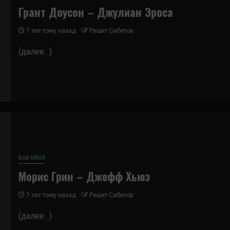
Грант Доусон – Джулиан Эроса
7 лет тому назад
Решит Сабитов
(далее…)
Бои ММА
Морис Грин – Джефф Хьюз
7 лет тому назад
Решит Сабитов
(далее…)