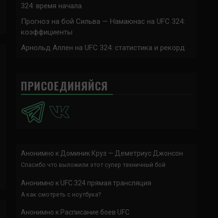
324: время начала
Прогноз на бой Сильва — Намаюнас на UFC 324:
коэффициенты
Арнольд Аллен на UFC 324: статистика и рекорд
ПРИСОЕДИНЯЙСЯ
Анонимно
к
Доминик Круз — Деметриус Джонсон
Спасибо что выложили этот супер техничный бой
Анонимно
к
UFC 324 прямая трансляция
А как смотреть с ноутбука?
Анонимно
к
Расписание боев UFC