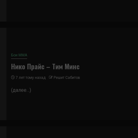
Бои ММА
Нико Прайс – Тим Минс
7 лет тому назад
Решит Сабитов
(далее…)