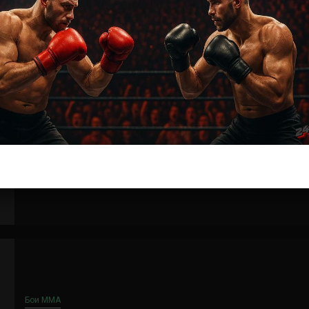
Бои ММА
Яна Куницкая – Мэрион Рено
7 лет тому назад
Решит Сабитов
(далее…)
Бои ММА