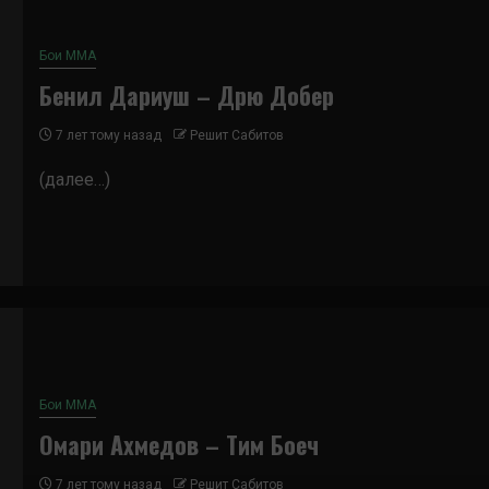
Бои ММА
Бенил Дариуш – Дрю Добер
7 лет тому назад
Решит Сабитов
(далее…)
Бои ММА
Омари Ахмедов – Тим Боеч
7 лет тому назад
Решит Сабитов