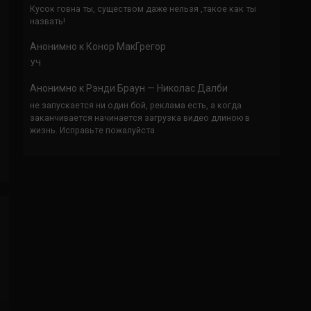
Кусок говна ты, существом даже нельзя ,такое как ты
назвать!
Анонимно
к
Конор МакГрегор
УЧ
Анонимно
к
Рэнди Браун — Николас Далби
не запускается ни один бой, реклама есть, а когда
заканчивается начинается загрузка видео длиною в
жизнь. Исправьте пожалуйста