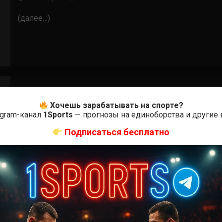
(далее…)
Хочешь зарабатывать на спорте?
egram-канал
1Sports
— прогнозы на единоборства и другие
Бои ММА
Подписаться бесплатно
Тони Мартин – Серхио Мораес
7 лет тому назад
Решит Сабитов
(далее…)