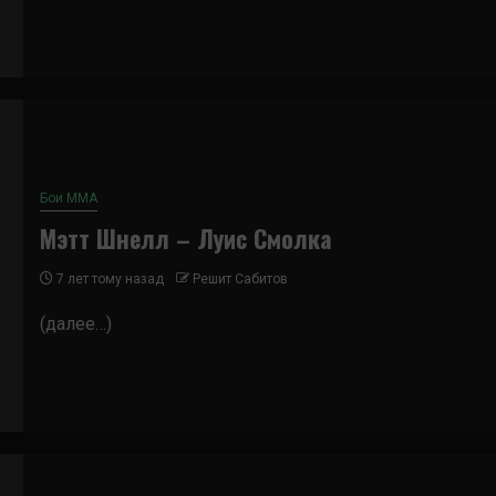
Бои ММА
Мэтт Шнелл – Луис Смолка
7 лет тому назад
Решит Сабитов
(далее…)