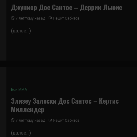
Джуниор Дос Сантос – Деррик Льюис
7 лет тому назад
Решит Сабитов
(далее…)
Бои ММА
Элизеу Залески Дос Сантос – Кертис
Миллендер
7 лет тому назад
Решит Сабитов
(далее…)