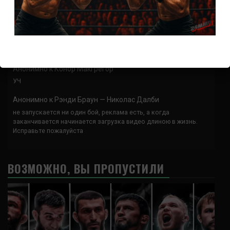
Анонимно
к
UFC 324 прямая трансляция
А как смотреть с ноутбука?
Анонимно
к
Расписание боев UFC
Кусок говна ты, существом даже нельзя ,такое как ты назвать!
Анонимно
к
Конор МакГрегор
УЧ
Анонимно
к
Рэнди Браун — Николас Далби
не запускается ни один бой, реклама есть, а когда
заканчивается начинается загрузка видео длиною в жизнь.
Исправьте пожалуйста
ВОЗМОЖНО, ВЫ ПРОПУСТИЛИ