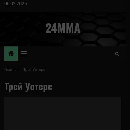
Перейти
06.02.2026
к
содержимому
24MMA
Основное
меню
Главная
Трей Уотерс
Трей Уотерс