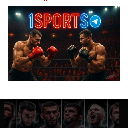
А как смотреть с ноутбука?
Анонимно
к
Расписание боев UFC
Кусок говна ты, существом даже нельзя ,такое как ты назвать!
Анонимно
к
Конор МакГрегор
УЧ
Анонимно
к
Рэнди Браун — Николас Далби
не запускается ни один бой, реклама есть, а когда
заканчивается начинается загрузка видео длиною в жизнь.
Исправьте пожалуйста
ВОЗМОЖНО, ВЫ ПРОПУСТИЛИ