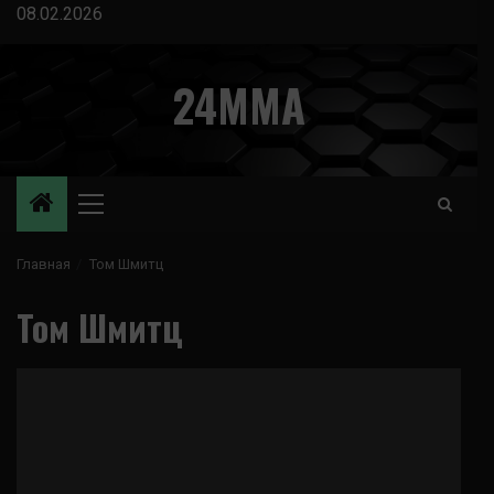
Перейти
08.02.2026
к
содержимому
24MMA
Основное
меню
Главная
Том Шмитц
Том Шмитц