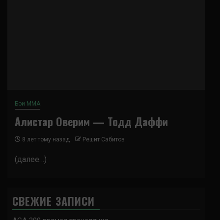
Бои ММА
Алистар Оверим — Тодд Даффи
8 лет тому назад
Решит Сабитов
(далее…)
СВЕЖИЕ ЗАПИСИ