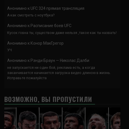
Анонимно
к
UFC 324 прямая трансляция
А как смотреть с ноутбука?
Анонимно
к
Расписание боев UFC
Кусок говна ты, существом даже нельзя ,такое как ты назвать!
Анонимно
к
Конор МакГрегор
УЧ
Анонимно
к
Рэнди Браун — Николас Далби
не запускается ни один бой, реклама есть, а когда
заканчивается начинается загрузка видео длиною в жизнь.
Исправьте пожалуйста
ВОЗМОЖНО, ВЫ ПРОПУСТИЛИ