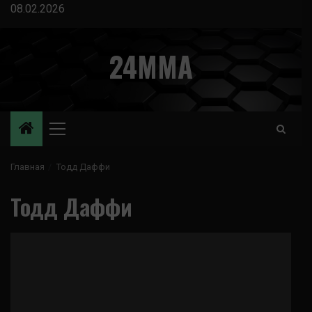
Перейти
08.02.2026
к
содержимому
24MMA
Основное
меню
Главная
Тодд Даффи
Тодд Даффи