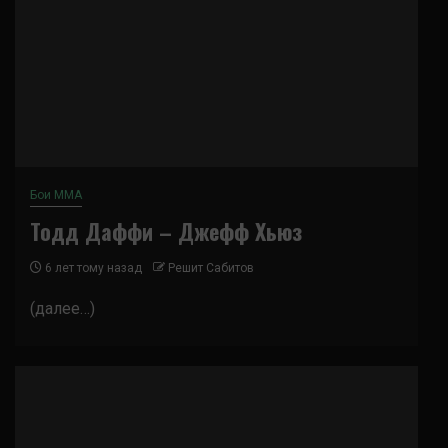
Бои ММА
Тодд Даффи – Джефф Хьюз
6 лет тому назад
Решит Сабитов
(далее…)