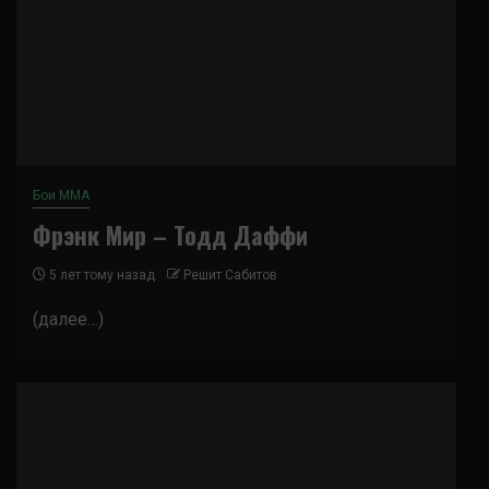
Бои ММА
Фрэнк Мир – Тодд Даффи
5 лет тому назад
Решит Сабитов
(далее…)