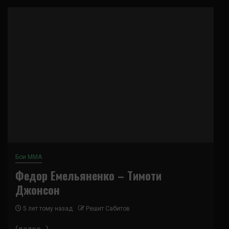
Бои ММА
Федор Емельяненко – Тимоти
Джонсон
5 лет тому назад
Решит Сабитов