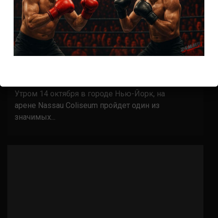
Бои ММА
Bellator 208: прямая трансляция
7 лет тому назад
Решит Сабитов
Дата и время прямой трансляции Bellator 208
Утром 14 октября в городе Нью-Йорк, на
арене Nassau Coliseum пройдет один из
значимых...