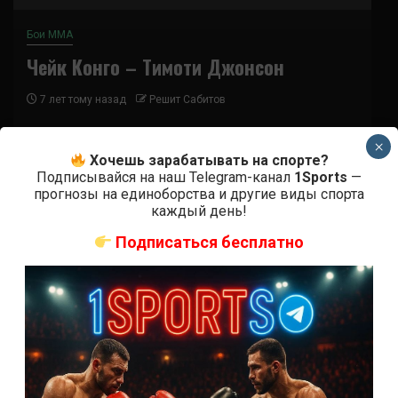
Бои ММА
Чейк Конго – Тимоти Джонсон
7 лет тому назад
Решит Сабитов
(далее…)
×
Хочешь зарабатывать на спорте?
Подписывайся на наш Telegram-канал
1Sports
—
прогнозы на единоборства и другие виды спорта
каждый день!
Подписаться бесплатно