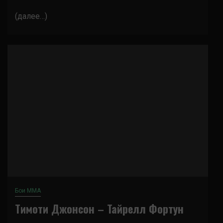
(далее…)
Бои ММА
Тимоти Джонсон – Тайрелл Фортун