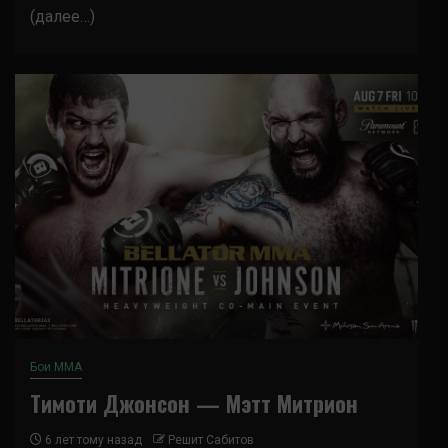
(далее…)
Бои ММА
Тимоти Джонсон — Мэтт Митрион
6 лет тому назад
Решит Сабитов