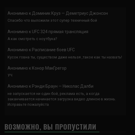
Анонимно
к
Доминик Круз — Деметриус Джонсон
Спасибо что выложили этот супер техничный бой
Анонимно
к
UFC 324 прямая трансляция
А как смотреть с ноутбука?
Анонимно
к
Расписание боев UFC
Кусок говна ты, существом даже нельзя ,такое как ты назвать!
Анонимно
к
Конор МакГрегор
УЧ
Анонимно
к
Рэнди Браун — Николас Далби
не запускается ни один бой, реклама есть, а когда
заканчивается начинается загрузка видео длиною в жизнь.
Исправьте пожалуйста
ВОЗМОЖНО, ВЫ ПРОПУСТИЛИ