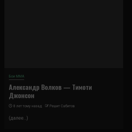
Бои ММА
Александр Волков — Тимоти
Джонсон
8 лет тому назад
Решит Сабитов
(далее…)