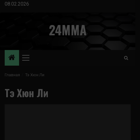
Перейти
08.02.2026
к
содержимому
24MMA
Основное
меню
Главная
Тэ Хюн Ли
Тэ Хюн Ли