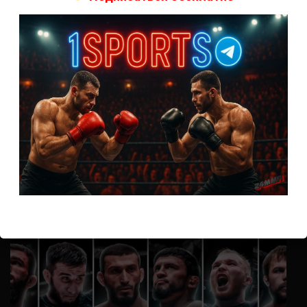
А как смотреть с ноутбука?
Анонимно
к
Расписание боев UFC
Кусок говна ты, существом даже нельзя ,такое как ты назвать!
Анонимно
к
Конор МакГрегор
УЧ
Анонимно
к
Рэнди Браун — Николас Далби
не запускается ни один бой, реклама есть, а когда
заканчивается начинается загрузка видео длиною в жизнь.
Исправьте пожалуйста
ВОЗМОЖНО, ВЫ ПРОПУСТИЛИ