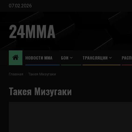
Перейти
07.02.2026
к
содержимому
24MMA
НОВОСТИ ММА
БОИ
ТРАНСЛЯЦИИ
РАСП
Главная
Такея Мизугаки
Такея Мизугаки