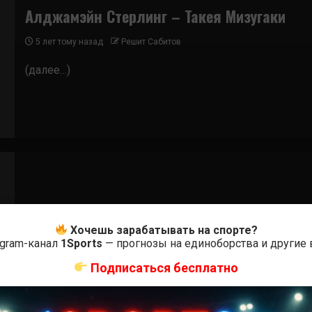
Алджамэйн Стерлинг – Такея Мизугаки
5 лет тому назад
Решит Сабитов
(далее…)
Бои ММА
Хочешь зарабатывать на спорте?
Коди Гарбрэндт — Такея Мизугаки
egram-канал
1Sports
— прогнозы на единоборства и другие
8 лет тому назад
Решит Сабитов
Подписаться бесплатно
(далее…)