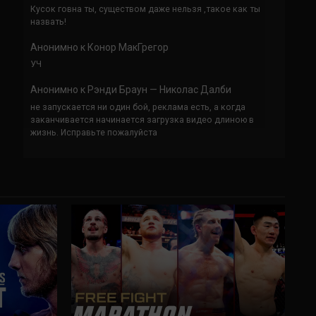
Кусок говна ты, существом даже нельзя ,такое как ты
назвать!
Анонимно
к
Конор МакГрегор
УЧ
Анонимно
к
Рэнди Браун — Николас Далби
не запускается ни один бой, реклама есть, а когда
заканчивается начинается загрузка видео длиною в
жизнь. Исправьте пожалуйста