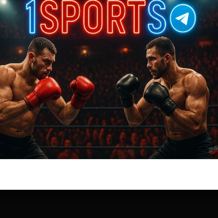
Бои ММА
Доминик Круз — Такея Мизугаки
8 лет тому назад
Решит Сабитов
(далее…)