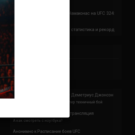
324: время начала
Прогноз на бой Сильва — Намаюнас на UFC 324:
коэффициенты
Арнольд Аллен на UFC 324: статистика и рекорд
ПРИСОЕДИНЯЙСЯ
Анонимно
к
Доминик Круз — Деметриус Джонсон
Спасибо что выложили этот супер техничный бой
Анонимно
к
UFC 324 прямая трансляция
А как смотреть с ноутбука?
Анонимно
к
Расписание боев UFC